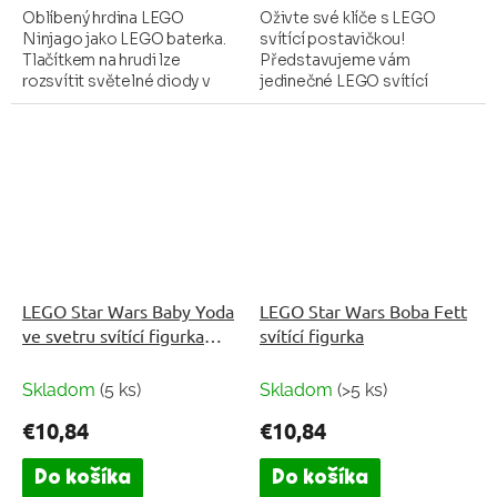
Oblíbený hrdina LEGO
Oživte své klíče s LEGO
Ninjago jako LEGO baterka.
svítící postavičkou!
Tlačítkem na hrudi lze
Představujeme vám
rozsvítit světelné diody v
jedinečné LEGO svítící
nohách postavičky.
přívěsky, které kombinují
zábavu a praktičnost v
jednom. Tyto stylové
přívěsky ve tvaru...
LEGO Star Wars Baby Yoda
LEGO Star Wars Boba Fett
ve svetru svítící figurka
svítící figurka
(HT)
Skladom
(5 ks)
Skladom
(>5 ks)
€10,84
€10,84
Do košíka
Do košíka