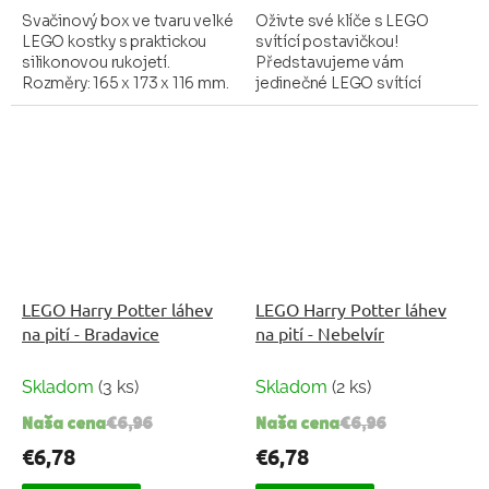
Svačinový box ve tvaru velké
Oživte své klíče s LEGO
LEGO kostky s praktickou
svítící postavičkou!
silikonovou rukojetí.
Představujeme vám
Rozměry: 165 x 173 x 116 mm.
jedinečné LEGO svítící
Materiál: Polypropylen (PP),
přívěsky, které kombinují
neobsahuje bisfenol A (BPA)
zábavu a praktičnost v
ani ftaláty....
jednom. Tyto stylové
přívěsky ve tvaru...
LEGO Harry Potter láhev
LEGO Harry Potter láhev
na pití - Bradavice
na pití - Nebelvír
Skladom
(3 ks)
Skladom
(2 ks)
Naša cena
€6,96
Naša cena
€6,96
€6,78
€6,78