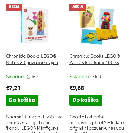
V
p
AKCIA
AKCIA
ý
r
p
o
i
d
s
u
p
k
r
t
o
o
d
Chronicle Books LEGO®
Chronicle Books LEGO®
v
u
Notes 20 poznámkových
Zátiší s kostkami 100 ks
k
lístků k mini figurce
pohlednic
t
Skladom
(3 ks)
Skladom
(2 ks)
o
€7,21
€9,68
v
Do košíka
Do košíka
Skromná žlutá postavička se
Chcete blahopřát
z hračky stala globální
nejlepšímu příteli? Hledáte
ikonou! LEGO® Minifigurka
originální pozvánku na svou