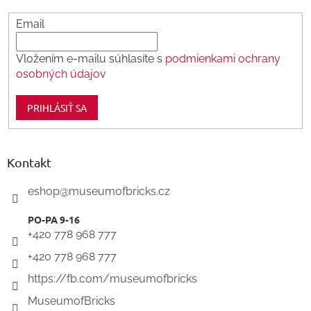
e
y
v
Email
ý
p
Vložením e-mailu súhlasíte s
podmienkami ochrany
i
s
osobných údajov
u
PRIHLÁSIŤ SA
Kontakt
eshop
@
museumofbricks.cz
+420 778 968 777
+420 778 968 777
https://fb.com/museumofbricks
MuseumofBricks