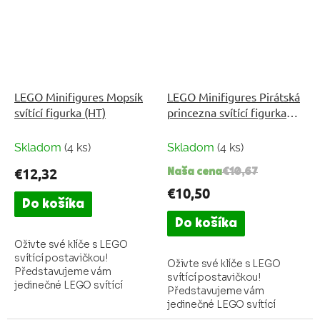
přívěsky ve tvaru...
přívěsky ve tvaru...
LEGO Minifigures Mopsík
LEGO Minifigures Pirátská
svítící figurka (HT)
princezna svítící figurka
(HT)
Skladom
(4 ks)
Skladom
(4 ks)
€12,32
Naša cena
€10,67
€10,50
Do košíka
Do košíka
Oživte své klíče s LEGO
svítící postavičkou!
Oživte své klíče s LEGO
Představujeme vám
svítící postavičkou!
jedinečné LEGO svítící
Představujeme vám
přívěsky, které kombinují
jedinečné LEGO svítící
zábavu a praktičnost v
přívěsky, které kombinují