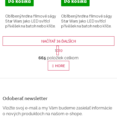
Do košíka
Do košíka
Oblíbený hrdina filmové ságy
Oblíbený hrdina filmové ságy
Star Wars jako LED svítící
Star Wars jako LED svítící
přívěšek na batoh nebo klíče.
přívěšek na batoh nebo klíče.
NAČÍTAŤ 36 ĎALŠÍCH
S
1
19
t
O
665
položiek celkom
v
r
l
HORE
á
á
n
d
k
Z
a
c
á
o
i
p
v
e
ä
Odoberať newsletter
a
p
t
n
r
Vložte svoj e-mail a my Vám budeme zasielať informácie
i
v
i
o nových produktoch na našom e-shope.
e
k