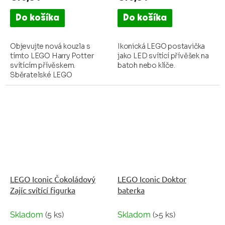
Do košíka
Do košíka
Objevujte nová kouzla s
Ikonická LEGO postavička
tímto LEGO Harry Potter
jako LED svítící přívěšek na
svítícím přívěskem.
batoh nebo klíče.
Sběratelské LEGO
postavičky s tlačítkem na
hrudi a LED diodami v
nohách nesmí chybět ve vaší
sbírce LEGO...
LEGO Iconic Čokoládový
LEGO Iconic Doktor
Zajíc svítící figurka
baterka
Skladom
(5 ks)
Skladom
(>5 ks)