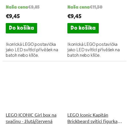
Naša cena
€9,85
Naša cena
€11,50
€9,45
€9,45
Do košíka
Do košíka
Ikonická LEGO postavička
Ikonická LEGO postavička
jako LED svítící přívěšek na
jako LED svítící přívěšek na
batoh nebo klíče.
batoh nebo klíče.
LEGO ICONIC Girl box na
LEGO Iconic Kapitán
svačinu - žlutá/červená
Brickbeard svítící figurka
(HT)