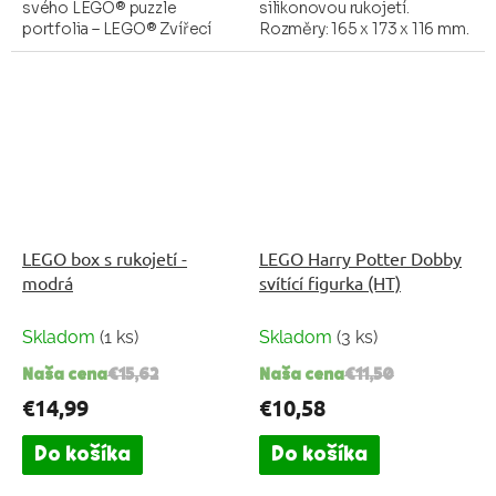
svého LEGO® puzzle
silikonovou rukojetí.
portfolia – LEGO® Zvířecí
Rozměry: 165 x 173 x 116 mm.
kamarádi 1000 dílků.
Materiál: Polypropylen (PP),
Velkolepá oslava chlupatých,
neobsahuje bisfenol A (BPA)
osrstěných a opeřených
ani ftaláty....
členů...
LEGO box s rukojetí -
LEGO Harry Potter Dobby
modrá
svítící figurka (HT)
Skladom
(1 ks)
Skladom
(3 ks)
Naša cena
€15,62
Naša cena
€11,50
€14,99
€10,58
Do košíka
Do košíka