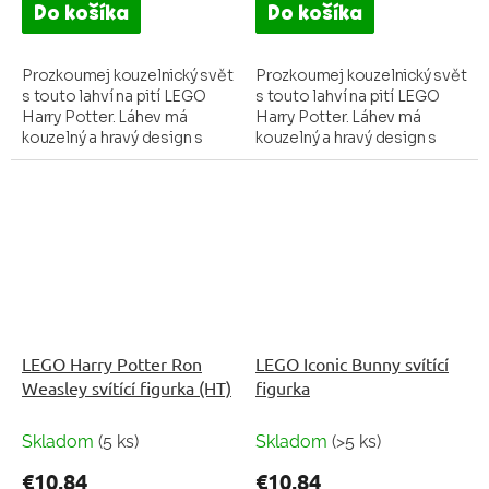
Do košíka
Do košíka
Prozkoumej kouzelnický svět
Prozkoumej kouzelnický svět
s touto lahví na pití LEGO
s touto lahví na pití LEGO
Harry Potter. Láhev má
Harry Potter. Láhev má
kouzelný a hravý design s
kouzelný a hravý design s
grafikou LEGO Harry Potter.
grafikou LEGO Harry Potter.
Má příjemný tvar vhodný pro
Má příjemný tvar vhodný pro
dětské ruce a...
dětské ruce a...
LEGO Harry Potter Ron
LEGO Iconic Bunny svítící
Weasley svítící figurka (HT)
figurka
Skladom
(5 ks)
Skladom
(>5 ks)
€10,84
€10,84