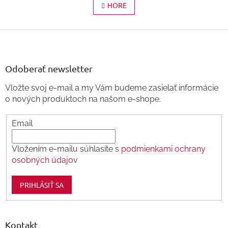
l
HORE
á
á
n
d
k
Z
a
c
á
o
i
p
v
e
ä
Odoberať newsletter
a
p
t
n
r
Vložte svoj e-mail a my Vám budeme zasielať informácie
i
v
i
o nových produktoch na našom e-shope.
e
k
e
y
v
Email
ý
p
Vložením e-mailu súhlasíte s
podmienkami ochrany
i
s
osobných údajov
u
PRIHLÁSIŤ SA
Kontakt