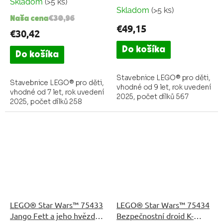
Skladom
(>5 ks)
Priemerné
hvězdného sboru
Skladom
(>5 ks)
hodnotenie
Naša cena
€30,96
produktu
€49,15
€30,42
je
3,5
Do košíka
Do košíka
z
5
Stavebnice LEGO® pro děti,
hviezdičiek.
Stavebnice LEGO® pro děti,
vhodné od 9 let, rok uvedení
vhodné od 7 let, rok uvedení
2025, počet dílků 567
2025, počet dílků 258
LEGO® Star Wars™ 75433
LEGO® Star Wars™ 75434
Jango Fett a jeho hvězdná
Bezpečnostní droid K-