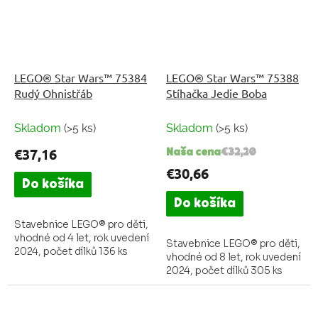
LEGO® Star Wars™ 75384
LEGO® Star Wars™ 75388
Rudý Ohnistřáb
Stíhačka Jedie Boba
Skladom
(>5 ks)
Skladom
(>5 ks)
€37,16
Naša cena
€32,20
€30,66
Do košíka
Do košíka
Stavebnice LEGO® pro děti,
vhodné od 4 let, rok uvedení
Stavebnice LEGO® pro děti,
2024, počet dílků 136 ks
vhodné od 8 let, rok uvedení
2024, počet dílků 305 ks