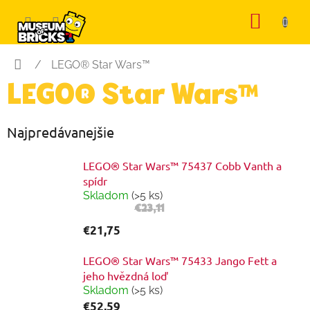
Prejsť
NÁKU
na
KOŠÍK
obsah
Domov
/
LEGO® Star Wars™
LEGO® Star Wars™
Najpredávanejšie
LEGO® Star Wars™ 75437 Cobb Vanth a
spídr
Skladom
(>5 ks)
€23,11
€21,75
LEGO® Star Wars™ 75433 Jango Fett a
jeho hvězdná loď
Skladom
(>5 ks)
€52,59