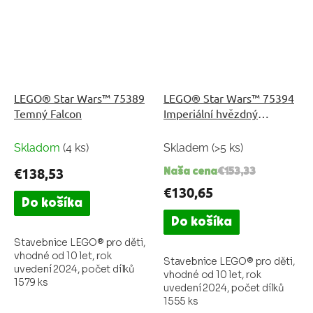
LEGO® Star Wars™ 75389
LEGO® Star Wars™ 75394
Temný Falcon
Imperiální hvězdný
destruktor
Skladom
(4 ks)
Skladem
(>5 ks)
€138,53
Naša cena
€153,33
€130,65
Do košíka
Do košíka
Stavebnice LEGO® pro děti,
vhodné od 10 let, rok
Stavebnice LEGO® pro děti,
uvedení 2024, počet dílků
vhodné od 10 let, rok
1579 ks
uvedení 2024, počet dílků
1555 ks