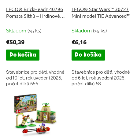
o
o
d
LEGO® BrickHeadz 40796
LEGO® Star Wars™ 30727
v
u
Pomsta Sithů – Hrdinové a
Mini model TIE Advanced™
k
padouši
t
Skladom
(>5 ks)
Skladom
(>5 ks)
o
€50,39
€6,16
v
Do košíka
Do košíka
Stavebnice pro děti, vhodné
Stavebnice pro děti, vhodné
od 10 let, rok uvedení 2025,
od 6 let, rok uvedení 2026,
počet dílků 656
počet dílků 68