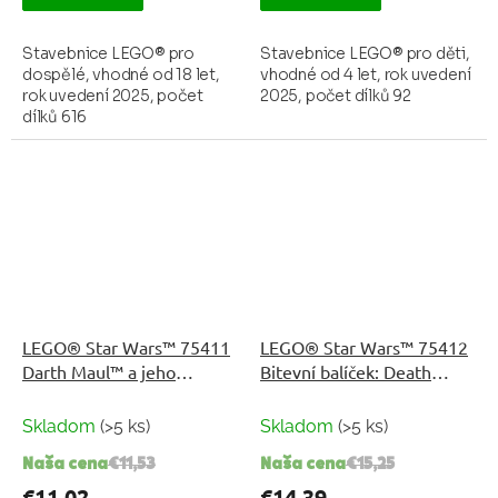
Stavebnice LEGO® pro
Stavebnice LEGO® pro děti,
dospělé, vhodné od 18 let,
vhodné od 4 let, rok uvedení
rok uvedení 2025, počet
2025, počet dílků 92
dílků 616
LEGO® Star Wars™ 75411
LEGO® Star Wars™ 75412
Darth Maul™ a jeho
Bitevní balíček: Death
robotický oblek
Trooper a Night Trooper
Skladom
(>5 ks)
Skladom
(>5 ks)
Naša cena
€11,53
Naša cena
€15,25
€11,02
€14,39