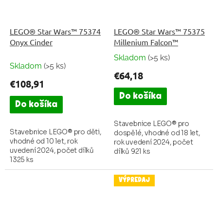
LEGO® Star Wars™ 75374
LEGO® Star Wars™ 75375
Onyx Cinder
Millenium Falcon™
Skladom
(>5 ks)
Priemerné
Skladom
(>5 ks)
hodnotenie
€64,18
produktu
€108,91
je
Do košíka
5,0
Do košíka
z
5
Stavebnice LEGO® pro
Stavebnice LEGO® pro děti,
dospělé, vhodné od 18 let,
hviezdičiek.
vhodné od 10 let, rok
rok uvedení 2024, počet
uvedení 2024, počet dílků
dílků 921 ks
1325 ks
VÝPREDAJ