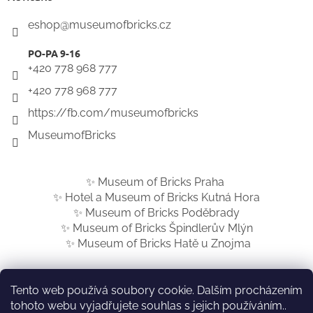
eshop
@
museumofbricks.cz
+420 778 968 777
+420 778 968 777
https://fb.com/museumofbricks
MuseumofBricks
✨ Museum of Bricks Praha
✨ Hotel a Museum of Bricks Kutná Hora
✨ Museum of Bricks Poděbrady
✨ Museum of Bricks Špindlerův Mlýn
✨ Museum of Bricks Hatě u Znojma
Tento web používá soubory cookie. Dalším procházením
tohoto webu vyjadřujete souhlas s jejich používáním..