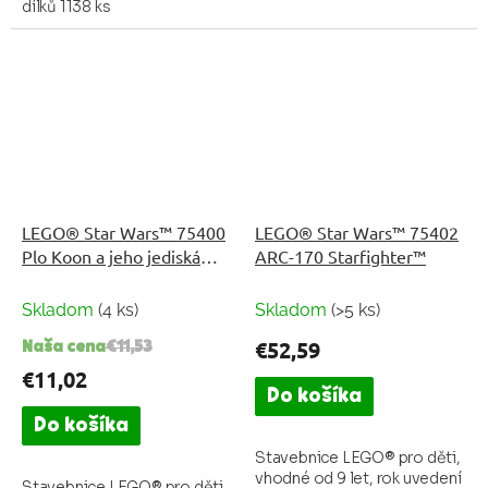
dílků 1138 ks
LEGO® Star Wars™ 75400
LEGO® Star Wars™ 75402
Plo Koon a jeho jediská
ARC-170 Starfighter™
mikrostíhačka
Skladom
(4 ks)
Skladom
(>5 ks)
€52,59
Naša cena
€11,53
€11,02
Do košíka
Do košíka
Stavebnice LEGO® pro děti,
vhodné od 9 let, rok uvedení
Stavebnice LEGO® pro děti,