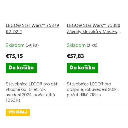
LEGO® Star Wars™ 75379
LEGO® Star Wars™ 75380
R2-D2™
Závody kluzáků v Mos Espa
– diorama
Skladom
(>5 ks)
Skladom
(2 ks)
€75,15
€57,83
Do košíka
Do košíka
Stavebnice LEGO® pro děti,
Stavebnice LEGO® pro
vhodné od 10 let, rok
dospělé, rok uvedení 2024,
uvedení 2024, počet dílků
počet dílků 718 ks
1050 ks
VÝPREDAJ