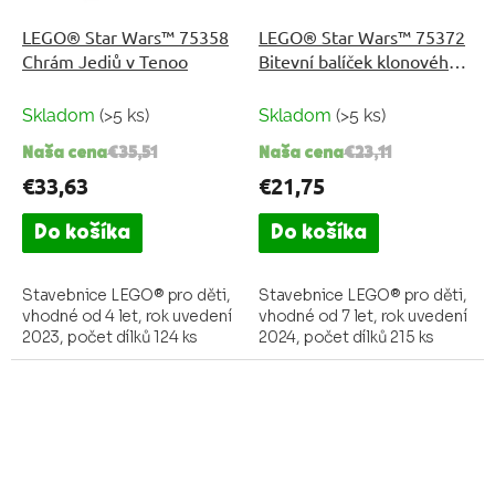
LEGO® Star Wars™ 75358
LEGO® Star Wars™ 75372
Chrám Jediů v Tenoo
Bitevní balíček klonového
vojáka a bitevního droida
Skladom
(>5 ks)
Skladom
(>5 ks)
Naša cena
€35,51
Naša cena
€23,11
€33,63
€21,75
Do košíka
Do košíka
Stavebnice LEGO® pro děti,
Stavebnice LEGO® pro děti,
vhodné od 4 let, rok uvedení
vhodné od 7 let, rok uvedení
2023, počet dílků 124 ks
2024, počet dílků 215 ks