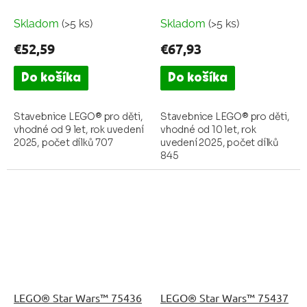
loď
2SO™
Skladom
(>5 ks)
Skladom
(>5 ks)
€52,59
€67,93
Do košíka
Do košíka
Stavebnice LEGO® pro děti,
Stavebnice LEGO® pro děti,
vhodné od 9 let, rok uvedení
vhodné od 10 let, rok
2025, počet dílků 707
uvedení 2025, počet dílků
845
LEGO® Star Wars™ 75436
LEGO® Star Wars™ 75437