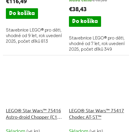
€116,49
Naša cena
€40,88
€38,43
Do košíka
Do košíka
Stavebnice LEGO® pro děti,
vhodné od 9 let, rok uvedení
Stavebnice LEGO® pro děti,
2025, počet dílků 813
vhodné od 7 let, rok uvedení
2025, počet dílků 349
LEGO® Star Wars™ 75416
LEGO® Star Wars™ 75417
Astro-droid Chopper (C1-
Chodec AT-ST™
10P)™
Skladom
(>5 ks)
Skladom
(>5 ks)