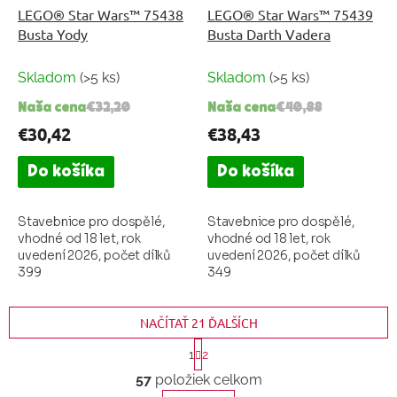
LEGO® Star Wars™ 75438
LEGO® Star Wars™ 75439
Busta Yody
Busta Darth Vadera
Skladom
(>5 ks)
Skladom
(>5 ks)
Naša cena
€32,20
Naša cena
€40,88
€30,42
€38,43
Do košíka
Do košíka
Stavebnice pro dospělé,
Stavebnice pro dospělé,
vhodné od 18 let, rok
vhodné od 18 let, rok
uvedení 2026, počet dílků
uvedení 2026, počet dílků
399
349
NAČÍTAŤ 21 ĎALŠÍCH
S
1
2
t
O
57
položiek celkom
v
r