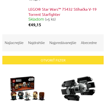
LEGO® Star Wars™ 75432 Stíhačka V-19
Torrent Starfighter
Skladom
(>5 ks)
€49,15
R
a
Najlacnejšie
Najdrahšie
Najpredávanejšie
Abecedne
d
e
n
OTVORIŤ FILTER
i
e
V
p
ý
r
p
o
i
d
s
u
p
k
r
t