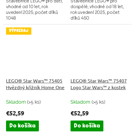
Stavebnice LEGO® pro děti,
Stavebnice LEGO® pro
vhodné od 10 let, rok
dospělé, vhodné od 18 let,
uvedení 2025, počet dílků
rok uvedení 2025, počet
1048
dílků 450
VÝPREDAJ
LEGO® Star Wars™ 75405
LEGO® Star Wars™ 75407
Hvězdný křižník Home One
Logo Star Wars™ z kostek
Skladom
(>5 ks)
Skladom
(>5 ks)
€52,59
€52,59
Do košíka
Do košíka