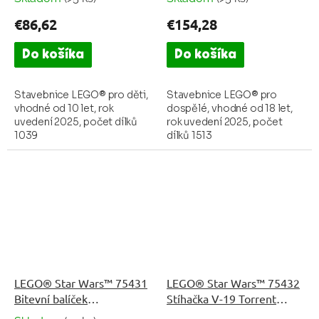
€86,62
€154,28
Do košíka
Do košíka
Stavebnice LEGO® pro děti,
Stavebnice LEGO® pro
vhodné od 10 let, rok
dospělé, vhodné od 18 let,
uvedení 2025, počet dílků
rok uvedení 2025, počet
1039
dílků 1513
LEGO® Star Wars™ 75431
LEGO® Star Wars™ 75432
Bitevní balíček
Stíhačka V-19 Torrent
klonovaných vojáků z 327.
Starfighter