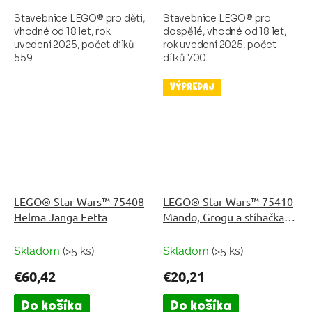
Stavebnice LEGO® pro děti,
Stavebnice LEGO® pro
vhodné od 18 let, rok
dospělé, vhodné od 18 let,
uvedení 2025, počet dílků
rok uvedení 2025, počet
559
dílků 700
VÝPREDAJ
LEGO® Star Wars™ 75408
LEGO® Star Wars™ 75410
Helma Janga Fetta
Mando, Grogu a stíhačka
N-1 Starfighter™
Skladom
(>5 ks)
Skladom
(>5 ks)
€60,42
€20,21
Do košíka
Do košíka