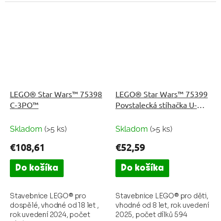
LEGO® Star Wars™ 75398
LEGO® Star Wars™ 75399
C-3PO™
Povstalecká stíhačka U-
wing
Skladom
(>5 ks)
Skladom
(>5 ks)
€108,61
€52,59
Do košíka
Do košíka
Stavebnice LEGO® pro
Stavebnice LEGO® pro děti,
dospělé, vhodné od 18 let ,
vhodné od 8 let, rok uvedení
rok uvedení 2024, počet
2025, počet dílků 594