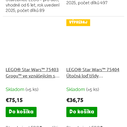
2025, počet dílků 497
vhodné od 6 let, rok uvedení
2025, počet dílků 89
VÝPREDAJ
LEGO® Star Wars™ 75403
LEGO® Star Wars™ 75404
Grogu™ ve vznášejícím se
Útočná loď třídy
kočárku
Acclamator
Skladom
(>5 ks)
Skladom
(>5 ks)
€75,15
€36,75
Do košíka
Do košíka