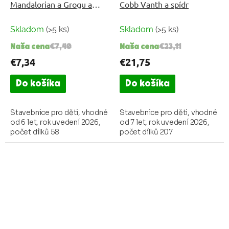
Mandalorian a Grogu a
Cobb Vanth a spídr
spídrová motorka
Skladom
(>5 ks)
Skladom
(>5 ks)
Naša cena
€7,40
Naša cena
€23,11
€7,34
€21,75
Do košíka
Do košíka
Stavebnice pro děti, vhodné
Stavebnice pro děti, vhodné
od 6 let, rok uvedení 2026,
od 7 let, rok uvedení 2026,
počet dílků 58
počet dílků 207