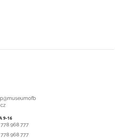
op
@
museumofb
.cz
 778 968 777
 778 968 777