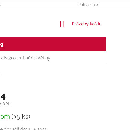
DAJOV
REKLAMACNY PORIADOK
Prihlásenie
NÁKUPNÝ
Prázdny košík
KOŠÍK
og
ls 30701 Luční květiny
3
14
ez DPH
ková
dom
(>5 ks)
 doručiť do:
14.8.2026