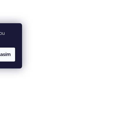
ebu
lasím