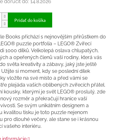
 doručiť do:
14.8.2026
Pridať do košíka
le Books přichází s nejnovějším přírůstkem do
EGO® puzzle portfolia – LEGO® Zvířecí
i 1000 dílků. Velkolepá oslava chlupatých,
ých a opeřených členů vaší rodiny, která vás
o světa kreativity a zábavy, jaký jste ještě
. Užijte si moment, kdy se poslední dílek
ky vložíte na své místo a před vámi se
tře plejáda vašich oblíbených zvířecích přátel.
í kousky, kterými je svět LEGO® proslulý, zde
í nový rozměr a překračují hranice vaší
vivosti. Se svým unikátním designem a
 kvalitou tisku je toto puzzle nejenom
 pro dlouhé večery, ale stane se i krásnou
í vašeho interiéru.
é informácie