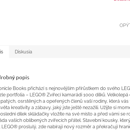
OPÝ
is
Diskusia
robný popis
onicle Books přichází s nejnovějším přírůstkem do svého L
le portfolia – LEGO® Zvířecí kamarádi 1000 dílků. Velkolepá
upatých, osrstěných a opeřených členů vaší rodiny, která vás
věta kreativity a zábavy, jaký jste ještě nezažili. Užijte si mom
oslední dílek skládačky vložíte na své místo a před vámi se r
áda vašich oblíbených zvířecích přátel. Stavební kousky, kter
 LEGO® proslulý, zde nabírají nový rozměr a překračují hrani