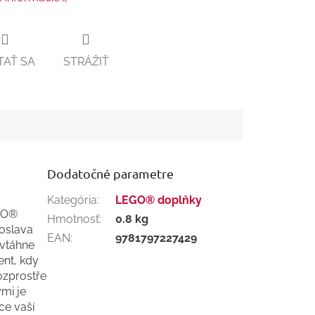
TAŤ SA
STRÁŽIŤ
Dodatočné parametre
Kategória
:
LEGO® doplňky
EGO®
Hmotnosť
:
0.8 kg
 oslava
EAN
:
9781797227429
 vtáhne
ent, kdy
ozprostře
ými je
ce vaší