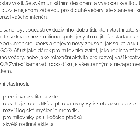
stavivosti. Se svým unikátním designem a vysokou kvalitou t
o puzzle nejenom zábavou pro dlouhé večery, ale stane se i 
rací vašeho interiéru.
 šanci být součástí exkluzivního klubu lidí, kteří vlastní tuto 
dejte se k více než 1 milionu spokojených majitelů skládaček
e od Chronicle Books a objevte nový způsob, jak sdílet lásku
GO®. Ať už jako dárek pro milovníka zvířat, jako rodinná záb
hé večery, nebo jako relaxační aktivita pro rozvoj vaší kreativi
O® Zvířecí kamarádi 1000 dílků je všestranným a nezapom
itkem.
ní vlastnosti:
prémiová kvalita puzzle
obsahuje 1000 dílků a plnobarevný výtisk obrázku puzzle
rozvíjí logické myšlení a motoriku
pro milovníky psů, koček a ptáčků
skvělá rodinná aktivita