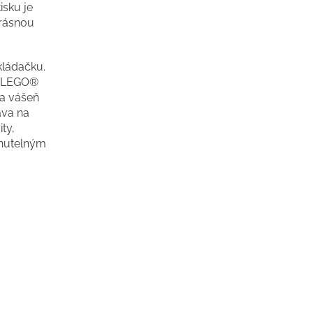
isku je
krásnou
skládačku.
 z LEGO®
 a vášeň
ava na
ty,
enutelným