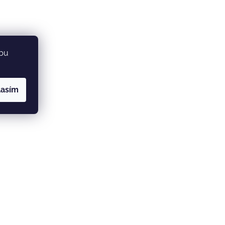
ebu
lasím