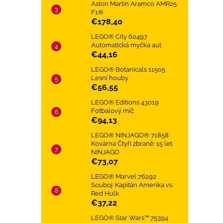
Aston Martin Aramco AMR25
F1®
€178,40
LEGO® City 60497
Automatická myčka aut
€44,16
LEGO® Botanicals 11505
Lesní houby
€56,55
LEGO® Editions 43019
Fotbalový míč
€94,13
LEGO® NINJAGO® 71858
Kovárna Čtyři zbraně: 15 let
NINJAGO
€73,07
LEGO® Marvel 76292
Souboj: Kapitán Amerika vs.
Red Hulk
€37,22
LEGO® Star Wars™ 75394