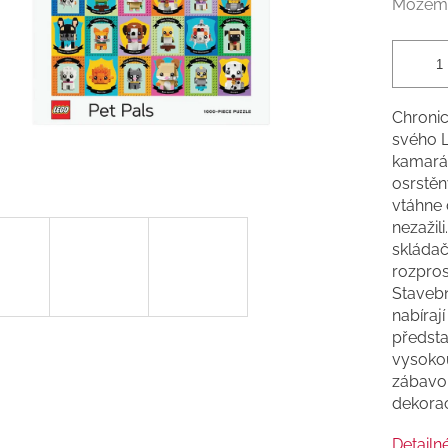
Môžeme
Chronic
svého L
kamarád
osrstěn
vtáhne d
nezažili
skládač
rozpros
Stavebn
nabíraj
předsta
vysokou
zábavou
dekorac
Detailn