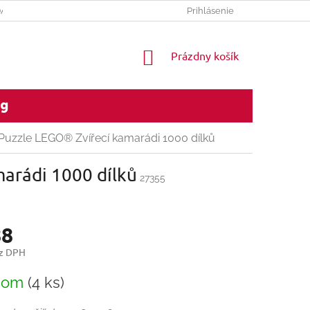
DAJOV
REKLAMACNY PORIADOK
Prihlásenie
NÁKUPNÝ
Prázdny košík
KOŠÍK
og
Puzzle LEGO® Zvířecí kamarádi 1000 dílků
arádi 1000 dílků
27355
88
ez DPH
ková
dom
(4 ks)