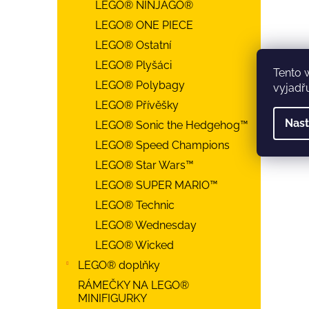
LEGO® NINJAGO®
LEGO® ONE PIECE
LEGO® Ostatní
LEGO® Plyšáci
Tento 
LEGO® Polybagy
vyjadřu
LEGO® Přívěšky
Nast
LEGO® Sonic the Hedgehog™
LEGO® Speed Champions
LEGO® Star Wars™
LEGO® SUPER MARIO™
LEGO® Technic
LEGO® Wednesday
LEGO® Wicked
LEGO® doplňky
RÁMEČKY NA LEGO®
MINIFIGURKY