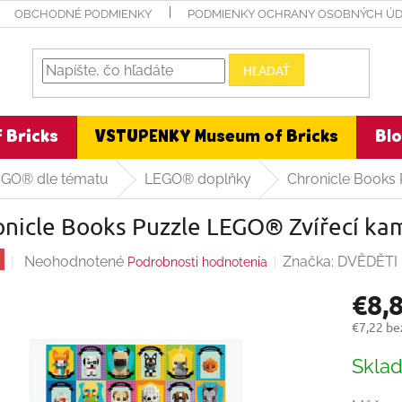
OBCHODNÉ PODMIENKY
PODMIENKY OCHRANY OSOBNÝCH Ú
HĽADAŤ
 Bricks
VSTUPENKY Museum of Bricks
Bl
EGO® dle tématu
LEGO® doplňky
Chronicle Books 
nicle Books Puzzle LEGO® Zvířecí kam
Priemerné
Neohodnotené
Značka:
DVĚDĚTI
Podrobnosti hodnotenia
hodnotenie
€8,
produktu
je
€7,22 b
0,0
Jednot
z
Skla
cena:
5
hviezdičiek.