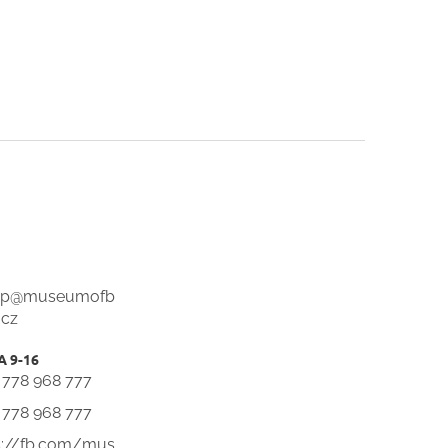
op
@
museumofb
.cz
 778 968 777
 778 968 777
s://fb.com/mus