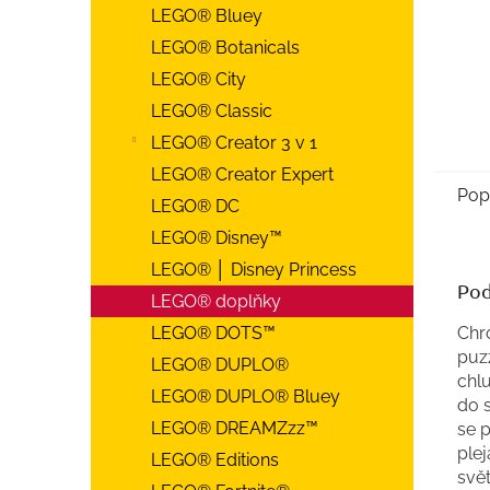
LEGO® Bluey
LEGO® Botanicals
LEGO® City
LEGO® Classic
LEGO® Creator 3 v 1
LEGO® Creator Expert
Pop
LEGO® DC
LEGO® Disney™
LEGO® │ Disney Princess
Pod
LEGO® doplňky
Chr
LEGO® DOTS™
puzz
LEGO® DUPLO®
chl
LEGO® DUPLO® Bluey
do s
LEGO® DREAMZzz™
se p
plej
LEGO® Editions
svět