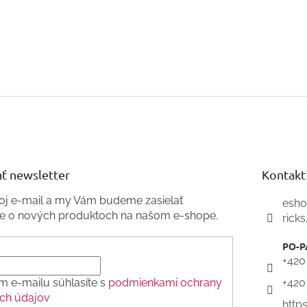
ť newsletter
Kontakt
voj e-mail a my Vám budeme zasielať
esh
ie o nových produktoch na našom e-shope.
ricks
+420
m e-mailu súhlasíte s
podmienkami ochrany
+420
ch údajov
http