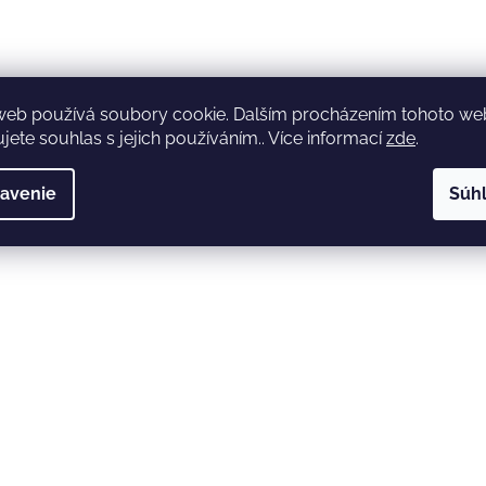
web používá soubory cookie. Dalším procházením tohoto w
jete souhlas s jejich používáním.. Více informací
zde
.
avenie
Súh