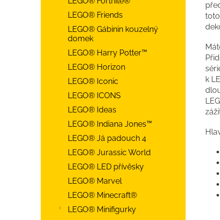
LEGO® Fortnite®
před
LEGO® Friends
tot
deko
LEGO® Gábinin kouzelný
domek
Máte
LEGO® Harry Potter™
Při
LEGO® Horizon
séri
k LE
LEGO® Iconic
dlou
LEGO® ICONS
LEG
LEGO® Ideas
záž
LEGO® Indiana Jones™
Hlav
LEGO® Já padouch 4
LEGO® Jurassic World
LEGO® LED přívěsky
LEGO® Marvel
LEGO® Minecraft®
LEGO® Minifigurky