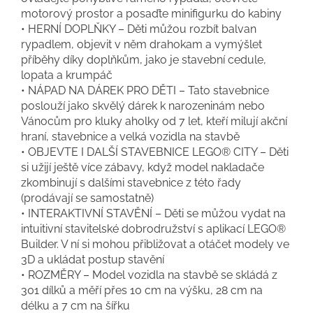
motorový prostor a posaďte minifigurku do kabiny
• HERNÍ DOPLŇKY – Děti můžou rozbít balvan
rypadlem, objevit v něm drahokam a vymýšlet
příběhy díky doplňkům, jako je stavební cedule,
lopata a krumpáč
• NÁPAD NA DÁREK PRO DĚTI – Tato stavebnice
poslouží jako skvělý dárek k narozeninám nebo
Vánocům pro kluky aholky od 7 let, kteří milují akční
hraní, stavebnice a velká vozidla na stavbě
• OBJEVTE I DALŠÍ STAVEBNICE LEGO® CITY – Děti
si užijí ještě více zábavy, když model nakladače
zkombinují s dalšími stavebnice z této řady
(prodávají se samostatně)
• INTERAKTIVNÍ STAVĚNÍ – Děti se můžou vydat na
intuitivní stavitelské dobrodružství s aplikací LEGO®
Builder. V ní si mohou přibližovat a otáčet modely ve
3D a ukládat postup stavění
• ROZMĚRY – Model vozidla na stavbě se skládá z
301 dílků a měří přes 10 cm na výšku, 28 cm na
délku a 7 cm na šířku