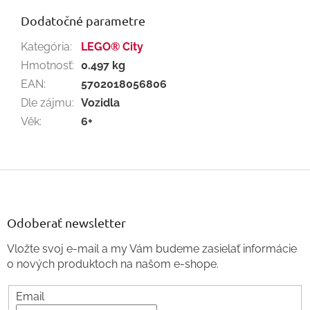
Dodatočné parametre
Kategória
:
LEGO® City
Hmotnosť
:
0.497 kg
EAN
:
5702018056806
Dle zájmu
:
Vozidla
Věk
:
6+
Z
á
p
ä
Odoberať newsletter
t
Vložte svoj e-mail a my Vám budeme zasielať informácie
i
o nových produktoch na našom e-shope.
e
Email