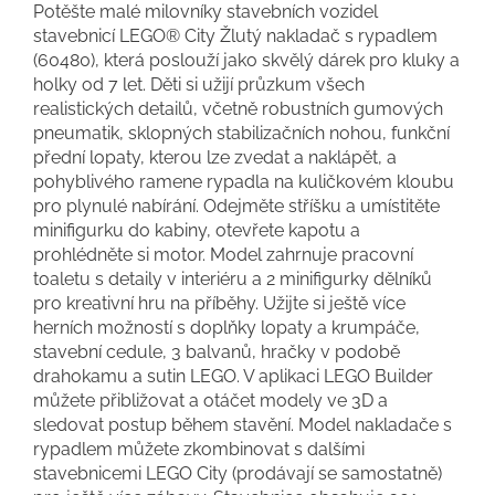
Potěšte malé milovníky stavebních vozidel
stavebnicí LEGO® City Žlutý nakladač s rypadlem
(60480), která poslouží jako skvělý dárek pro kluky a
holky od 7 let. Děti si užijí průzkum všech
realistických detailů, včetně robustních gumových
pneumatik, sklopných stabilizačních nohou, funkční
přední lopaty, kterou lze zvedat a naklápět, a
pohyblivého ramene rypadla na kuličkovém kloubu
pro plynulé nabírání. Odejměte stříšku a umístitěte
minifigurku do kabiny, otevřete kapotu a
prohlédněte si motor. Model zahrnuje pracovní
toaletu s detaily v interiéru a 2 minifigurky dělníků
pro kreativní hru na příběhy. Užijte si ještě více
herních možností s doplňky lopaty a krumpáče,
stavební cedule, 3 balvanů, hračky v podobě
drahokamu a sutin LEGO. V aplikaci LEGO Builder
můžete přibližovat a otáčet modely ve 3D a
sledovat postup během stavění. Model nakladače s
rypadlem můžete zkombinovat s dalšími
stavebnicemi LEGO City (prodávají se samostatně)