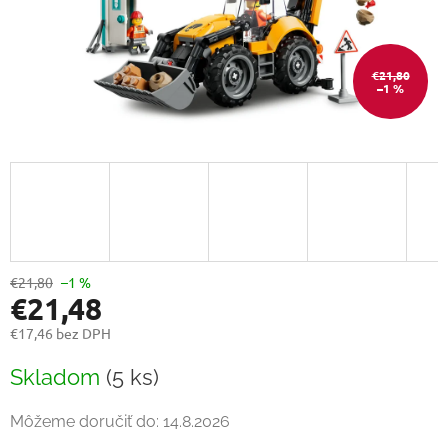
€21,80
–1 %
€21,80
–1 %
€21,48
€17,46 bez DPH
Jednotková
Skladom
(5 ks)
cena:
Môžeme doručiť do:
14.8.2026