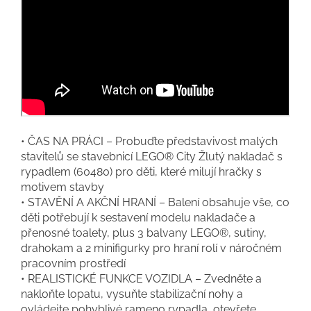
• ČAS NA PRÁCI – Probuďte představivost malých
stavitelů se stavebnicí LEGO® City Žlutý nakladač s
rypadlem (60480) pro děti, které milují hračky s
motivem stavby
• STAVĚNÍ A AKČNÍ HRANÍ – Balení obsahuje vše, co
děti potřebují k sestavení modelu nakladače a
přenosné toalety, plus 3 balvany LEGO®, sutiny,
drahokam a 2 minifigurky pro hraní rolí v náročném
pracovním prostředí
• REALISTICKÉ FUNKCE VOZIDLA – Zvedněte a
nakloňte lopatu, vysuňte stabilizační nohy a
ovládejte pohyblivé rameno rypadla, otevřete