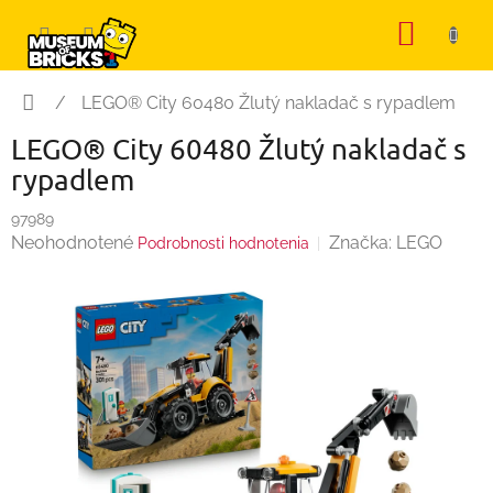
Prejsť
NÁKU
na
KOŠÍK
obsah
Domov
/
LEGO® City 60480 Žlutý nakladač s rypadlem
LEGO® City 60480 Žlutý nakladač s
rypadlem
97989
Priemerné
Neohodnotené
Značka:
LEGO
Podrobnosti hodnotenia
hodnotenie
produktu
je
0,0
z
5
hviezdičiek.