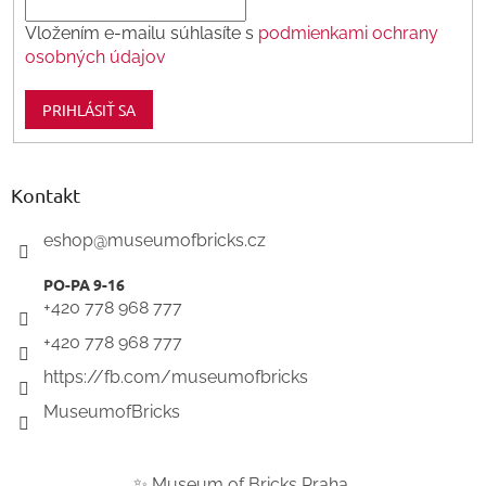
Vložením e-mailu súhlasíte s
podmienkami ochrany
osobných údajov
PRIHLÁSIŤ SA
Kontakt
eshop
@
museumofbricks.cz
+420 778 968 777
+420 778 968 777
https://fb.com/museumofbricks
MuseumofBricks
✨ Museum of Bricks Praha