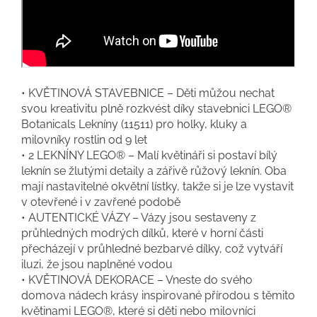
• KVĚTINOVÁ STAVEBNICE – Děti můžou nechat
svou kreativitu plně rozkvést díky stavebnici LEGO®
Botanicals Lekníny (11511) pro holky, kluky a
milovníky rostlin od 9 let
• 2 LEKNÍNY LEGO® – Malí květináři si postaví bílý
leknín se žlutými detaily a zářivě růžový leknín. Oba
mají nastavitelné okvětní lístky, takže si je lze vystavit
v otevřené i v zavřené podobě
• AUTENTICKÉ VÁZY – Vázy jsou sestaveny z
průhledných modrých dílků, které v horní části
přecházejí v průhledné bezbarvé dílky, což vytváří
iluzi, že jsou naplněné vodou
• KVĚTINOVÁ DEKORACE – Vneste do svého
domova nádech krásy inspirované přírodou s těmito
květinami LEGO®, které si děti nebo milovníci