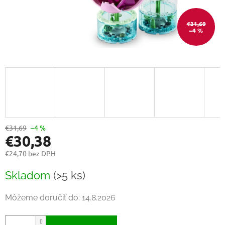
€31,69
–4 %
€31,69
–4 %
€30,38
€24,70 bez DPH
Jednotková
Skladom
(>5 ks)
cena:
Môžeme doručiť do:
14.8.2026