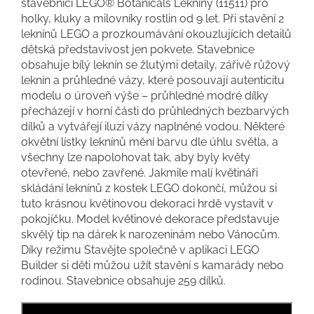
stavebnicí LEGO® Botanicals Lekníny (11511) pro
holky, kluky a milovníky rostlin od 9 let. Při stavění 2
leknínů LEGO a prozkoumávání okouzlujících detailů
dětská představivost jen pokvete. Stavebnice
obsahuje bílý leknín se žlutými detaily, zářivě růžový
leknín a průhledné vázy, které posouvají autenticitu
modelu o úroveň výše – průhledné modré dílky
přecházejí v horní části do průhledných bezbarvých
dílků a vytvářejí iluzi vázy naplněné vodou. Některé
okvětní lístky leknínů mění barvu dle úhlu světla, a
všechny lze napolohovat tak, aby byly květy
otevřené, nebo zavřené. Jakmile malí květináři
skládání leknínů z kostek LEGO dokončí, můžou si
tuto krásnou květinovou dekoraci hrdě vystavit v
pokojíčku. Model květinové dekorace představuje
skvělý tip na dárek k narozeninám nebo Vánocům.
Díky režimu Stavějte společně v aplikaci LEGO
Builder si děti můžou užít stavění s kamarády nebo
rodinou. Stavebnice obsahuje 259 dílků.