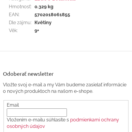
Hmotnosť
:
0.329 kg
EAN
:
5702018061855
Dle zájmu
:
Květiny
Věk
:
9+
Z
á
p
ä
Odoberať newsletter
t
Vložte svoj e-mail a my Vám budeme zasielať informácie
i
o nových produktoch na našom e-shope.
e
Email
Vložením e-mailu súhlasíte s
podmienkami ochrany
osobných údajov