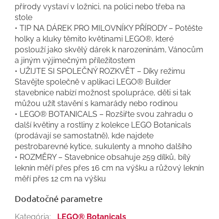
přírody vystaví v ložnici, na polici nebo třeba na
stole
• TIP NA DÁREK PRO MILOVNÍKY PŘÍRODY – Potěšte
holky a kluky těmito květinami LEGO®, které
poslouží jako skvělý dárek k narozeninám, Vánocům
a jiným výjimečným příležitostem
• UŽIJTE SI SPOLEČNÝ ROZKVĚT – Díky režimu
Stavějte společně v aplikaci LEGO® Builder
stavebnice nabízí možnost spolupráce, děti si tak
můžou užít stavění s kamarády nebo rodinou
• LEGO® BOTANICALS – Rozšiřte svou zahradu o
další květiny a rostliny z kolekce LEGO Botanicals
(prodávají se samostatně), kde najdete
pestrobarevné kytice, sukulenty a mnoho dalšího
• ROZMĚRY – Stavebnice obsahuje 259 dílků, bílý
leknín měří přes přes 16 cm na výšku a růžový leknín
měří přes 12 cm na výšku
Dodatočné parametre
Kategória
:
LEGO® Botanicals