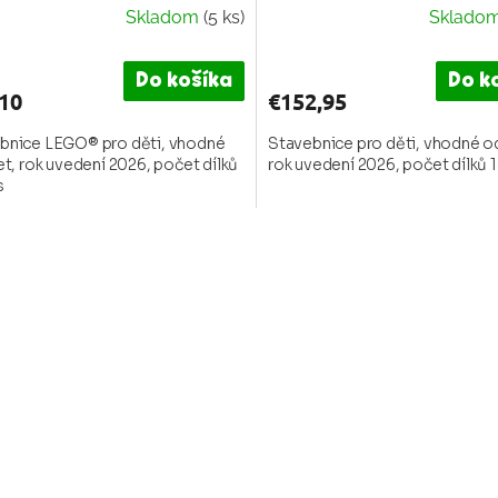
Skladom
(5 ks)
Sklado
merné
otenie
uktu
Do košíka
Do k
10
€152,95
bnice LEGO® pro děti, vhodné
Stavebnice pro děti, vhodné od
et, rok uvedení 2026, počet dílků
rok uvedení 2026, počet dílků 
s
dičiek.
O
v
l
á
d
a
c
i
e
p
r
v
k