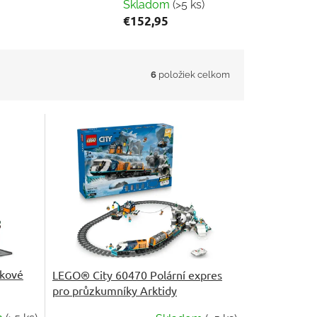
Skladom
(>5 ks)
€152,95
6
položiek celkom
akové
LEGO® City 60470 Polární expres
pro průzkumníky Arktidy