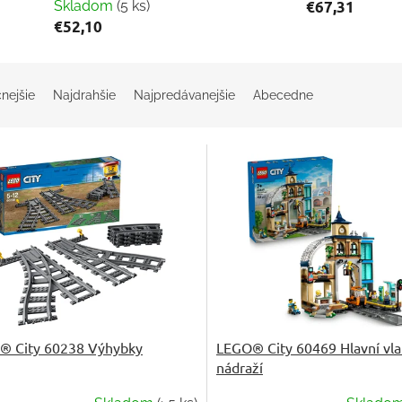
Skladom
(5 ks)
€67,31
€52,10
nejšie
Najdrahšie
Najpredávanejšie
Abecedne
® City 60238 Výhybky
LEGO® City 60469 Hlavní vl
nádraží