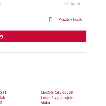
DAJOV
REKLAMACNY PORIADOK
Prihlásenie
NÁKUPNÝ
Prázdny košík
KOŠÍK
og
LEGO® City 60508
0511
Loupež v policejním
lak
vlaku
s)