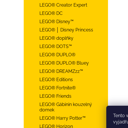
LEGO® Creator Expert
LEGO® DC
LEGO® Disney™
LEGO® │ Disney Princess
LEGO® doplňky
LEGO® DOTS™
LEGO® DUPLO®
LEGO® DUPLO® Bluey
LEGO® DREAMZzz™
LEGO® Editions
LEGO® Fortnite®
LEGO® Friends
LEGO® Gábinin kouzelný
domek
Tento 
LEGO® Harry Potter™
vyjadřu
LEGO® Horizon