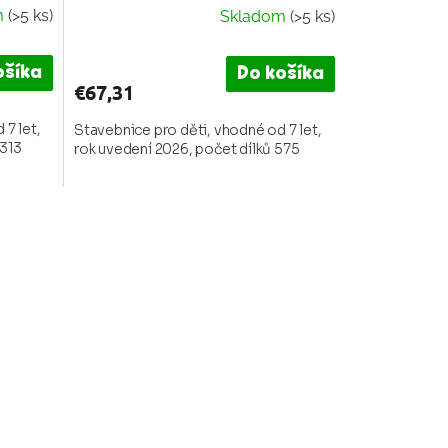
m
(>5 ks)
Skladom
(>5 ks)
Priemerné
hodnotenie
produktu
ošíka
Do košíka
je
€67,31
5,0
 7 let,
z
Stavebnice pro děti, vhodné od 7 let,
1313
rok uvedení 2026, počet dílků 575
5
hviezdičiek.