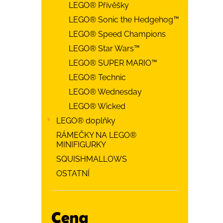
LEGO® Přívěšky
LEGO® Sonic the Hedgehog™
LEGO® Speed Champions
LEGO® Star Wars™
LEGO® SUPER MARIO™
LEGO® Technic
LEGO® Wednesday
LEGO® Wicked
LEGO® doplňky
RÁMEČKY NA LEGO®
MINIFIGURKY
SQUISHMALLOWS
OSTATNÍ
Cena