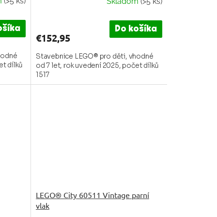
m
(>5 ks)
Skladom
(>5 ks)
Priemerné
hodnotenie
produktu
ošíka
Do košíka
je
€152,95
5,0
hodné
z
Stavebnice LEGO® pro děti, vhodné
et dílků
od 7 let, rok uvedení 2025, počet dílků
5
1517
hviezdičiek.
LEGO® City 60511 Vintage parní
vlak