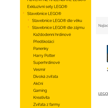
Exkluzivní sety LEGO®
Stavebnice LEGO®
R
Stavebnice LEGO® dle věku
a
Najlac
Stavebnice LEGO® dle zájmu
d
e
Každodenní hrdinové
n
V
Předškoláci
i
ý
Panenky
e
p
p
Harry Potter
i
r
s
Superhrdinové
o
p
Vesmír
d
r
Divoká zvířata
u
o
k
d
Akční
t
u
Gaming
o
LEGO
k
Kreativita
v
t
o
Zvířata z farmy