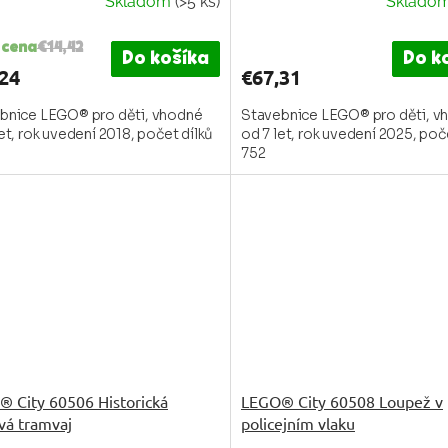
Skladom
(>5 ks)
Sklado
Priemerné
hodnotenie
 cena
€14,42
produktu
Do košíka
Do k
je
24
€67,31
3,3
bnice LEGO® pro děti, vhodné
z
Stavebnice LEGO® pro děti, v
et, rok uvedení 2018, počet dílků
od 7 let, rok uvedení 2025, poč
5
752
hviezdičiek.
 City 60506 Historická
LEGO® City 60508 Loupež v
vá tramvaj
policejním vlaku