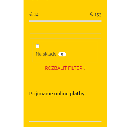
€
14
€
153
Na sklade
6
ROZBALIŤ FILTER
Prijímame online platby