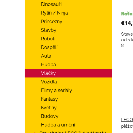
v
Dinosauři
Rytíři / Ninja
Naša
Princezny
€14,
Stavby
Stave
Roboti
od 5 l
8
Dospělí
Auta
Hudba
Vláčky
Vozidla
Filmy a seriály
Fantasy
Květiny
Budovy
LEGO®
Hudba a umění
plážo