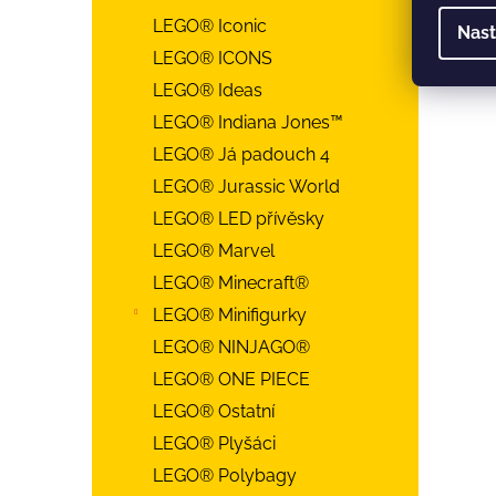
LEGO® Iconic
Nast
LEGO® ICONS
LEGO® Ideas
LEGO® Indiana Jones™
LEGO® Já padouch 4
LEGO® Jurassic World
LEGO® LED přívěsky
LEGO® Marvel
LEGO® Minecraft®
LEGO® Minifigurky
LEGO® NINJAGO®
LEGO® ONE PIECE
LEGO® Ostatní
LEGO® Plyšáci
LEGO® Polybagy