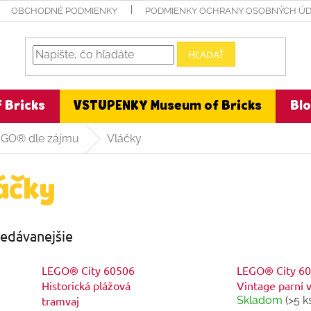
OBCHODNÉ PODMIENKY
PODMIENKY OCHRANY OSOBNÝCH Ú
HĽADAŤ
 Bricks
VSTUPENKY Museum of Bricks
Bl
EGO® dle zájmu
Vláčky
áčky
edávanejšie
LEGO® City 60506
LEGO® City 6
Historická plážová
Vintage parní v
tramvaj
Skladom
(>5 k