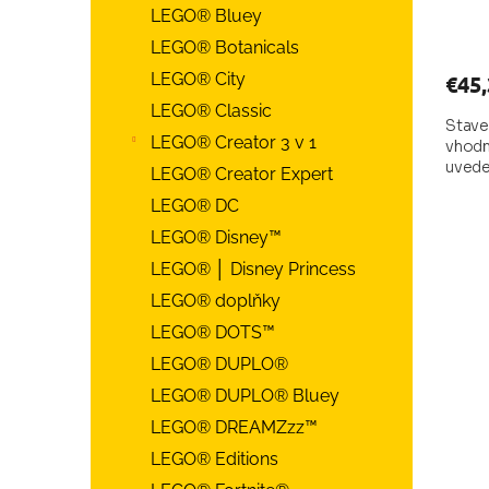
v
Prie
LEGO® Bluey
hodn
LEGO® Botanicals
prod
je
LEGO® City
€45,
4,0
LEGO® Classic
z
Stave
LEGO® Creator 3 v 1
vhodné
5
uvede
hviez
LEGO® Creator Expert
LEGO® DC
LEGO® Disney™
LEGO® │ Disney Princess
LEGO® doplňky
LEGO® DOTS™
LEGO® DUPLO®
LEGO® DUPLO® Bluey
LEGO® DREAMZzz™
LEGO® Editions