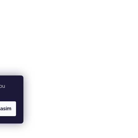
ebu
lasím