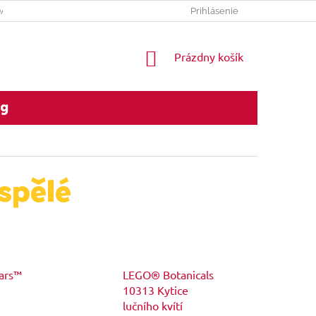
DAJOV
REKLAMACNY PORIADOK
Prihlásenie
NÁKUPNÝ
Prázdny košík
KOŠÍK
og
spělé
ars™
LEGO® Botanicals
10313 Kytice
lučního kvítí