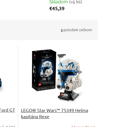
Skladom
(>5 ks)
€45,39
3
položiek celkom
Ford GT
LEGO® Star Wars™ 75349 Helma
kapitána Rexe