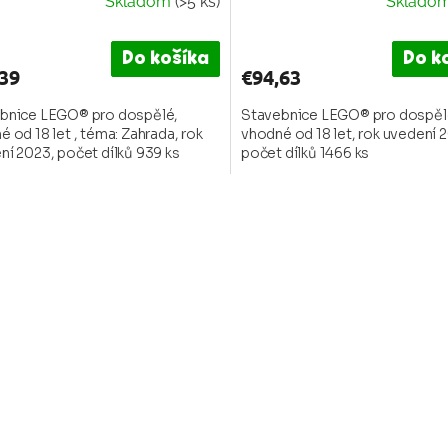
Skladom
(>5 ks)
Sklado
merné
otenie
uktu
Do košíka
Do k
39
€94,63
bnice LEGO® pro dospělé,
Stavebnice LEGO® pro dospěl
 od 18 let , téma: Zahrada, rok
vhodné od 18 let, rok uvedení 
ní 2023, počet dílků 939 ks
počet dílků 1466 ks
dičiek.
O
v
l
á
d
a
c
i
e
p
r
v
k
y