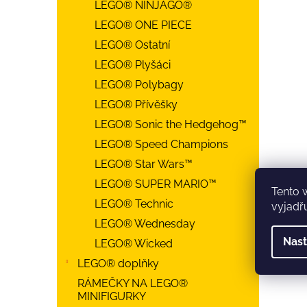
LEGO® NINJAGO®
LEGO® ONE PIECE
LEGO® Ostatní
LEGO® Plyšáci
LEGO® Polybagy
LEGO® Přívěšky
LEGO® Sonic the Hedgehog™
LEGO® Speed Champions
LEGO® Star Wars™
LEGO® SUPER MARIO™
Tento 
LEGO® Technic
vyjadřu
LEGO® Wednesday
Nast
LEGO® Wicked
LEGO® doplňky
RÁMEČKY NA LEGO®
MINIFIGURKY