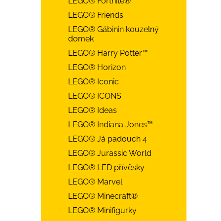
LEGO® Fortnite®
LEGO® Friends
LEGO® Gábinin kouzelný
domek
LEGO® Harry Potter™
LEGO® Horizon
LEGO® Iconic
LEGO® ICONS
LEGO® Ideas
LEGO® Indiana Jones™
LEGO® Já padouch 4
LEGO® Jurassic World
LEGO® LED přívěsky
LEGO® Marvel
LEGO® Minecraft®
LEGO® Minifigurky