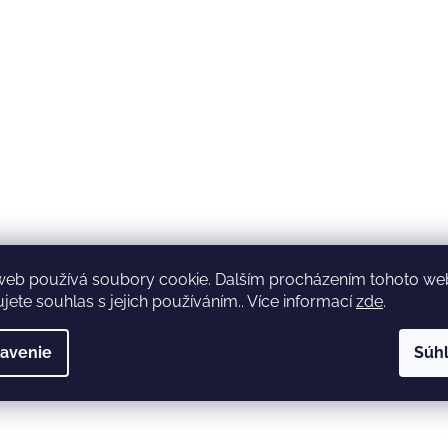
web používá soubory cookie. Dalším procházením tohoto w
jete souhlas s jejich používáním.. Více informací
zde
.
avenie
Súh