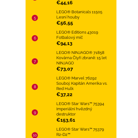
€44,16
LEGO® Botanicals 11505
Lesní houby
€56,55
LEGO® Editions 43019
Fotbalový míč
€94,13
LEGO® NINJAGO® 71858
Kovárna Čtyři zbraně: 15 let
NINJAGO
€73,07
LEGO® Marvel 76292
Souboj: Kapitán Amerika vs.
Red Hulk
€37,22
LEGO® Star Wars™ 75394
Imperiální hvězdný
destruktor
€153,61
LEGO® Star Wars™ 75379
R2-D2™