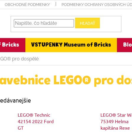
OBCHODNÉ PODMIENKY
PODMIENKY OCHRANY OSOBNÝCH Ú
HĽADAŤ
 Bricks
VSTUPENKY Museum of Bricks
Bl
EGO® pro dospělé
avebnice LEGO® pro do
edávanejšie
LEGO® Technic
LEGO® Star W
42154 2022 Ford
75349 Helma
GT
kapitána Rexe