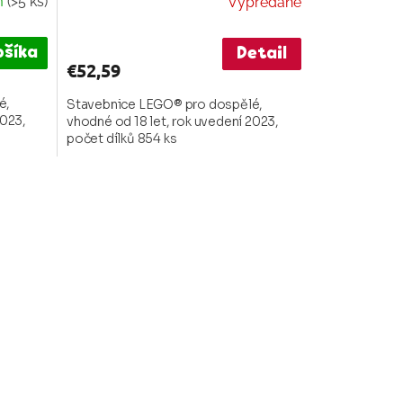
m
(>5 ks)
Vypredané
ošíka
Detail
€52,59
é,
Stavebnice LEGO® pro dospělé,
2023,
vhodné od 18 let, rok uvedení 2023,
počet dílků 854 ks