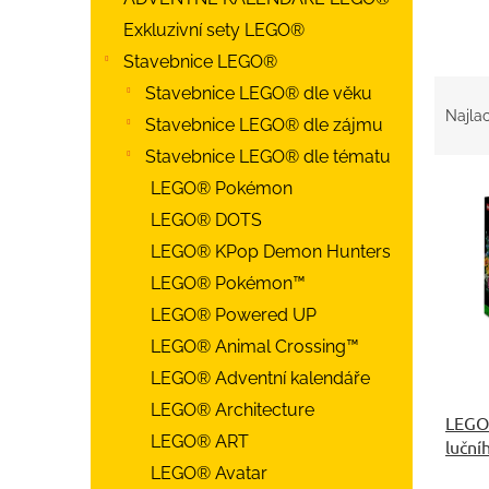
Exkluzivní sety LEGO®
Stavebnice LEGO®
R
Stavebnice LEGO® dle věku
a
Najlac
Stavebnice LEGO® dle zájmu
d
e
Stavebnice LEGO® dle tématu
n
V
LEGO® Pokémon
i
ý
LEGO® DOTS
e
p
p
LEGO® KPop Demon Hunters
i
r
s
LEGO® Pokémon™
o
p
LEGO® Powered UP
d
r
LEGO® Animal Crossing™
u
o
k
d
LEGO® Adventní kalendáře
t
u
LEGO® Architecture
o
LEGO®
k
LEGO® ART
v
lučníh
t
o
LEGO® Avatar