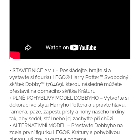
• STAVEBNICE 2 v 1 – Poskládejte, hrajte si a
vystavte si figurku LEGO® Harry Potter™ Svobodný
skřítek Dobby™ (76469), kterou následně můžete
přestavit na domácího skřítka Kráturu
• PLNĚ POHYBLIVÝ MODEL DOBBYHO – Vytvořte si
dekoraci ve stylu Harryho Pottera a upravte hlavu,
ramena, paže, zápěstí, prsty a nohy našeho hrdiny
tak, aby seděl, stál nebo jej zachyťte při chůzi
• ALTERNATIVNÍ MODEL – Přestavte Dobbyho na
zcela první figurku LEGO® Krátury s pohyblivou
hlavou, ušima, rukama a nohama