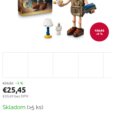
€26,82
–5 %
€26,82
–5 %
€25,45
€20,69 bez DPH
Jednotková
Skladom
(>5 ks)
cena: