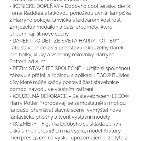
• IKONICKÉ DOPLŇKY – Dobbyho cool tenisky, deník
Toma Raddlea s látkovou ponožkou uvnitř, lampička
z Harryho pokoje, lahvička s lektvarem kostirost,
Zmijozelův medailon a další předměty, které
připomínají filmové scény
• DÁREK PRO DĚTI ZE SVĚTA HARRY POTTER™ –
Tato stavebnice 2 v 1 představuje kouzelný dárek
pro holky, kluky a všechny milovníky Harryho
Pottera od 8 let
• REŽIM STAVĚJTE SPOLEČNĚ – Užijte si společnou
zábavu s přáteli a rodinou s aplikací LEGO® Builder,
díky které může každý postavit část stavebnice
pomocí návodu ve vlastním zařízení
• KOUZELNÁ DEKORACE – Se stavebnicemi LEGO®
Harry Potter™ (prodávají se samostatně) si mohou
fanoušci přehrávat slavné scény, vymýšlet nové
fantastické příběhy a tvořit výstavní modely
• ROZMĚRY – Figurka Dobbyho se skládá ze 379
dílků a měří přes 18 cm na výšku; model Krátury
měří přes 15 cm na výšku; upozorňujeme, že tyto 2