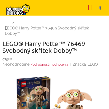
Prejsť
NÁKU
na
KOŠÍK
obsah
Domov
/
LEGO® Harry Potter™ 76469 Svobodný skřítek
Dobby™
LEGO® Harry Potter™ 76469
Svobodný skřítek Dobby™
97968
Priemerné
Neohodnotené
Značka:
LEGO
Podrobnosti hodnotenia
hodnotenie
produktu
je
0,0
z
5
hviezdičiek.