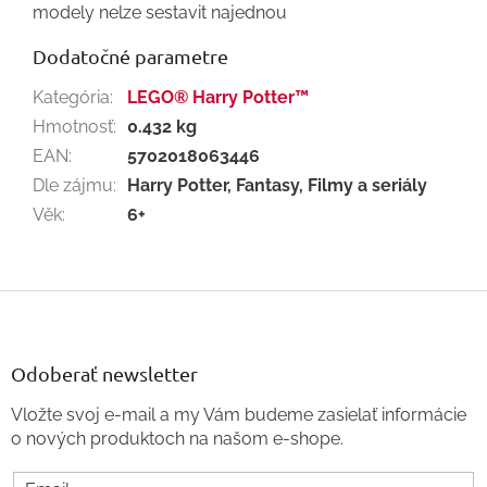
modely nelze sestavit najednou
Dodatočné parametre
Kategória
:
LEGO® Harry Potter™
Hmotnosť
:
0.432 kg
EAN
:
5702018063446
Dle zájmu
:
Harry Potter, Fantasy, Filmy a seriály
Věk
:
6+
Z
á
p
ä
Odoberať newsletter
t
Vložte svoj e-mail a my Vám budeme zasielať informácie
i
o nových produktoch na našom e-shope.
e