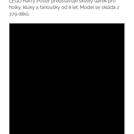
LEGO Harry Potter představuje skvělý dárek pro
holky, kluky a fanoušky od 8 let. Model se skládá z
379 dílků.