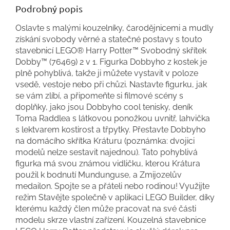
Podrobný popis
Oslavte s malými kouzelníky, čarodějnicemi a mudly
získání svobody věrné a statečné postavy s touto
stavebnicí LEGO® Harry Potter™ Svobodný skřítek
Dobby™ (76469) 2 v 1. Figurka Dobbyho z kostek je
plně pohyblivá, takže ji můžete vystavit v poloze
vsedě, vestoje nebo při chůzi. Nastavte figurku, jak
se vám zlíbí, a připomeňte si filmové scény s
doplňky, jako jsou Dobbyho cool tenisky, deník
Toma Raddlea s látkovou ponožkou uvnitř, lahvička
s lektvarem kostirost a třpytky. Přestavte Dobbyho
na domácího skřítka Kráturu (poznámka: dvojici
modelů nelze sestavit najednou). Tato pohyblivá
figurka má svou známou vidličku, kterou Krátura
použil k bodnutí Mundunguse, a Zmijozelův
medailon. Spojte se a přáteli nebo rodinou! Využijte
režim Stavějte společně v aplikaci LEGO Builder, díky
kterému každý člen může pracovat na své části
modelu skrze vlastní zařízení. Kouzelná stavebnice