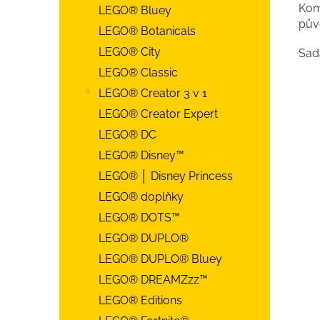
Kom
LEGO® Bluey
pův
LEGO® Botanicals
LEGO® City
Sad
LEGO® Classic
LEGO® Creator 3 v 1
LEGO® Creator Expert
LEGO® DC
LEGO® Disney™
LEGO® │ Disney Princess
LEGO® doplňky
LEGO® DOTS™
LEGO® DUPLO®
LEGO® DUPLO® Bluey
LEGO® DREAMZzz™
LEGO® Editions