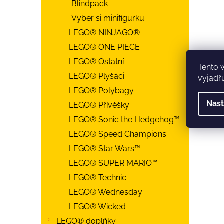
Blindpack
Vyber si minifigurku
LEGO® NINJAGO®
LEGO® ONE PIECE
LEGO® Ostatní
Tento 
LEGO® Plyšáci
vyjadřu
LEGO® Polybagy
Nast
LEGO® Přívěšky
LEGO® Sonic the Hedgehog™
LEGO® Speed Champions
LEGO® Star Wars™
LEGO® SUPER MARIO™
LEGO® Technic
LEGO® Wednesday
LEGO® Wicked
LEGO® doplňky