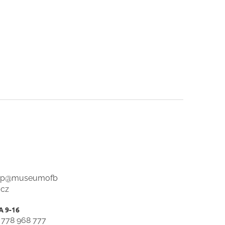
op
@
museumofb
.cz
 778 968 777