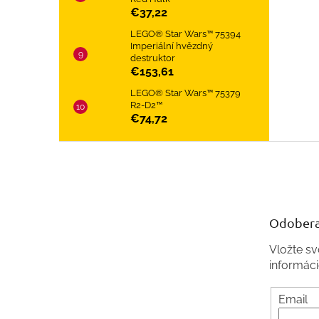
€37,22
LEGO® Star Wars™ 75394
Imperiální hvězdný
destruktor
€153,61
LEGO® Star Wars™ 75379
R2-D2™
€74,72
Z
á
p
ä
t
Odobera
i
e
Vložte s
informác
Email