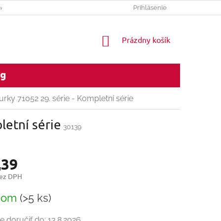
DAJOV
REKLAMACNY PORIADOK
Prihlásenie
NÁKUPNÝ
Prázdny košík
KOŠÍK
og
rky 71052 29. série - Kompletní série
letní série
30139
,39
bez DPH
ková
dom
(>5 ks)
 doručiť do:
13.8.2026