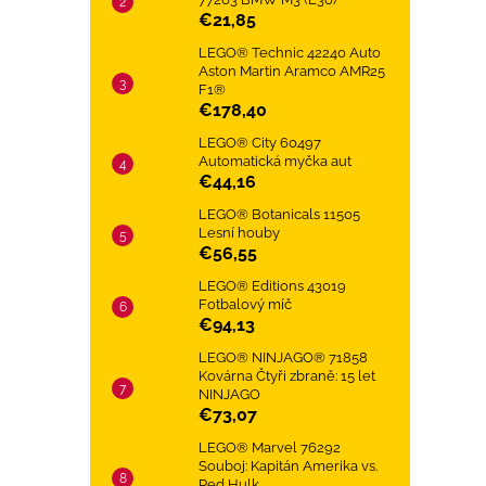
€21,85
LEGO® Technic 42240 Auto
Aston Martin Aramco AMR25
F1®
€178,40
LEGO® City 60497
Automatická myčka aut
€44,16
LEGO® Botanicals 11505
Lesní houby
€56,55
LEGO® Editions 43019
Fotbalový míč
€94,13
LEGO® NINJAGO® 71858
Kovárna Čtyři zbraně: 15 let
NINJAGO
€73,07
LEGO® Marvel 76292
Souboj: Kapitán Amerika vs.
Red Hulk