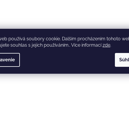
web používá soubory cookie. Dalším procházením tohoto w
jete souhlas s jejich používáním.. Více informací
zde
.
avenie
Súh