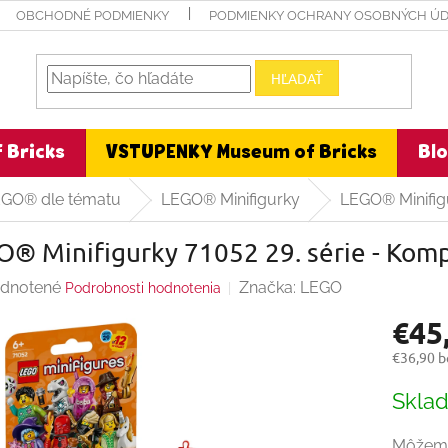
OBCHODNÉ PODMIENKY
PODMIENKY OCHRANY OSOBNÝCH Ú
HĽADAŤ
 Bricks
VSTUPENKY Museum of Bricks
Bl
EGO® dle tématu
LEGO® Minifigurky
LEGO® Minifigu
® Minifigurky 71052 29. série - Komp
rné
dnotené
Značka:
LEGO
Podrobnosti hodnotenia
enie
€45
ktu
€36,90 
Jednot
Skla
cena:
čiek.
Môžeme