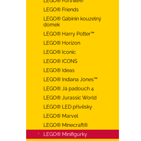
LEGO® Fortnite®
LEGO® Friends
LEGO® Gábinin kouzelný
domek
LEGO® Harry Potter™
LEGO® Horizon
LEGO® Iconic
LEGO® ICONS
LEGO® Ideas
LEGO® Indiana Jones™
LEGO® Já padouch 4
LEGO® Jurassic World
LEGO® LED přívěsky
LEGO® Marvel
LEGO® Minecraft®
LEGO® Minifigurky