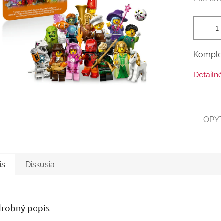
Komplet
Detailn
OPÝ
is
Diskusia
robný popis