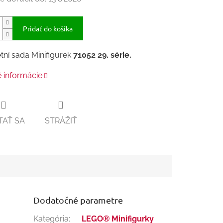
Pridať do košíka
ní sada Minifigurek
71052 29. série
.
é informácie
TAŤ SA
STRÁŽIŤ
Dodatočné parametre
Kategória
:
LEGO® Minifigurky