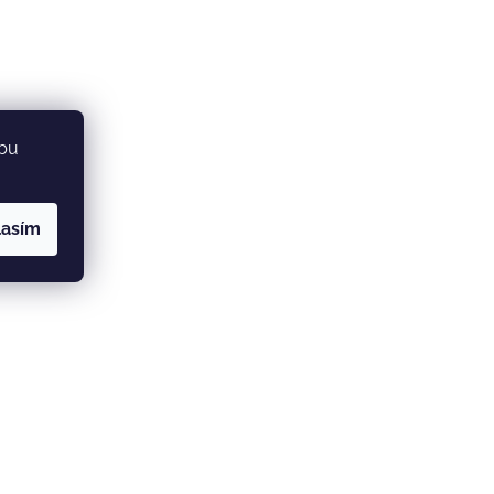
ebu
lasím