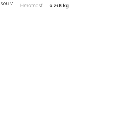
jsou v
Hmotnosť
:
0.216 kg