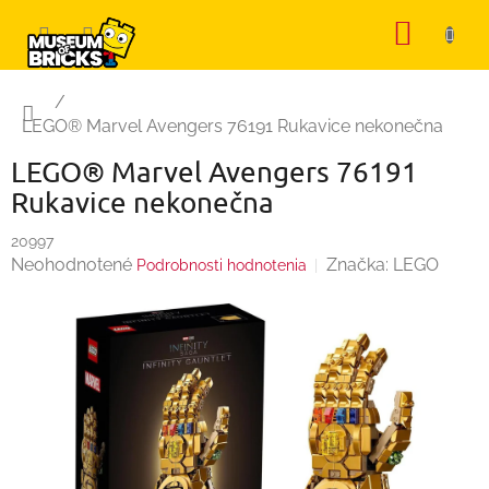
Prejsť
NÁKU
na
KOŠÍK
obsah
Domov
/
LEGO® Marvel Avengers 76191 Rukavice nekonečna
LEGO® Marvel Avengers 76191
Rukavice nekonečna
20997
Priemerné
Neohodnotené
Značka:
LEGO
Podrobnosti hodnotenia
hodnotenie
produktu
je
0,0
z
5
hviezdičiek.