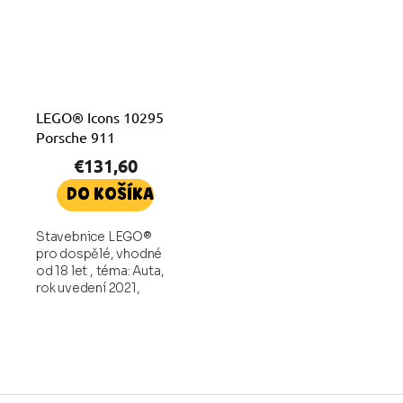
LEGO® Icons 10295
Porsche 911
€131,60
DO KOŠÍKA
Stavebnice LEGO®
pro dospělé, vhodné
od 18 let , téma: Auta,
rok uvedení 2021,
počet dílků 1458 ks
Z