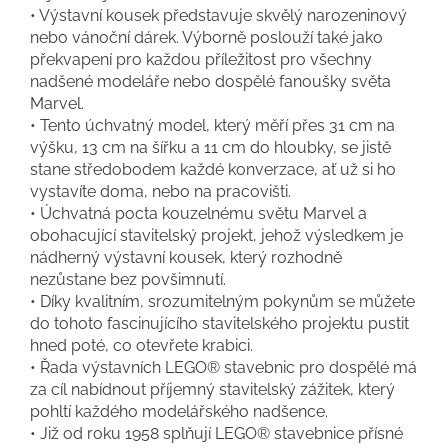
• Výstavní kousek představuje skvělý narozeninový
nebo vánoční dárek. Výborně poslouží také jako
překvapení pro každou příležitost pro všechny
nadšené modeláře nebo dospělé fanoušky světa
Marvel.
• Tento úchvatný model, který měří přes 31 cm na
výšku, 13 cm na šířku a 11 cm do hloubky, se jistě
stane středobodem každé konverzace, ať už si ho
vystavíte doma, nebo na pracovišti.
• Úchvatná pocta kouzelnému světu Marvel a
obohacující stavitelský projekt, jehož výsledkem je
nádherný výstavní kousek, který rozhodně
nezůstane bez povšimnutí.
• Díky kvalitním, srozumitelným pokynům se můžete
do tohoto fascinujícího stavitelského projektu pustit
hned poté, co otevřete krabici.
• Řada výstavních LEGO® stavebnic pro dospělé má
za cíl nabídnout příjemný stavitelský zážitek, který
pohltí každého modelářského nadšence.
• Již od roku 1958 splňují LEGO® stavebnice přísné