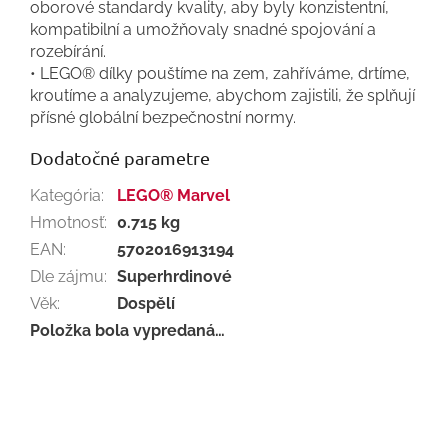
oborové standardy kvality, aby byly konzistentní,
kompatibilní a umožňovaly snadné spojování a
rozebírání.
• LEGO® dílky pouštíme na zem, zahříváme, drtíme,
kroutíme a analyzujeme, abychom zajistili, že splňují
přísné globální bezpečnostní normy.
Dodatočné parametre
Kategória
:
LEGO® Marvel
Hmotnosť
:
0.715 kg
EAN
:
5702016913194
Dle zájmu
:
Superhrdinové
Věk
:
Dospělí
Položka bola vypredaná…