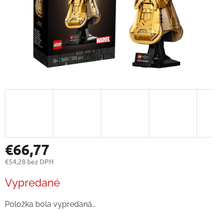
€66,77
€54,28 bez DPH
Jednotková
Vypredané
cena:
Položka bola vypredaná…