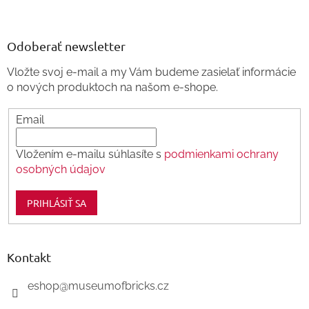
á
p
ä
Odoberať newsletter
t
Vložte svoj e-mail a my Vám budeme zasielať informácie
i
o nových produktoch na našom e-shope.
e
Email
Vložením e-mailu súhlasíte s
podmienkami ochrany
osobných údajov
PRIHLÁSIŤ SA
Kontakt
eshop
@
museumofbricks.cz