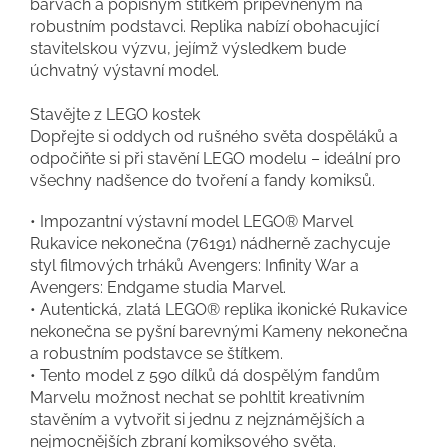
barvách a popisným štítkem připevněným na
robustním podstavci. Replika nabízí obohacující
stavitelskou výzvu, jejímž výsledkem bude
úchvatný výstavní model.
Stavějte z LEGO kostek
Dopřejte si oddych od rušného světa dospěláků a
odpočiňte si při stavění LEGO modelu – ideální pro
všechny nadšence do tvoření a fandy komiksů.
• Impozantní výstavní model LEGO® Marvel
Rukavice nekonečna (76191) nádherně zachycuje
styl filmových trháků Avengers: Infinity War a
Avengers: Endgame studia Marvel.
• Autentická, zlatá LEGO® replika ikonické Rukavice
nekonečna se pyšní barevnými Kameny nekonečna
a robustním podstavce se štítkem.
• Tento model z 590 dílků dá dospělým fandům
Marvelu možnost nechat se pohltit kreativním
stavěním a vytvořit si jednu z nejznámějších a
nejmocnějších zbraní komiksového světa.