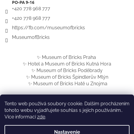
+420 778 968 777
+420 778 968 777
https://fb.com/museumofbricks
MuseumofBricks
✨ Museum of Bricks Praha
✨ Hotel a Museum of Bricks Kutná Hora
✨ Museum of Bricks Poděbrady
✨ Museum of Bricks Špindlerův Mlýn
✨ Museum of Bricks Hatě u Znojma
Tento web používá soubory cookie. Dalším procházením
tohoto webu vyjadřujete souhlas s jejich používáním..
Vytvoril Shoptet
Více informací
zde
.
Nastavenie
Copyright 2026
Museum of Bricks SK
. Všetky práva