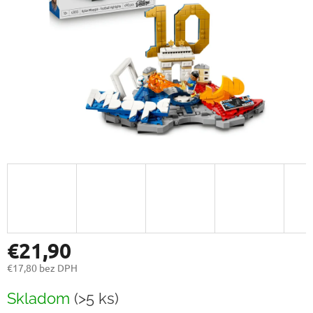
€21,90
€17,80 bez DPH
Jednotková
Skladom
(>5 ks)
cena: