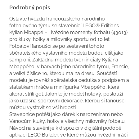
Podrobný popis
Oslavte hvězdu francouzského národního
fotbalového týmu se stavebnicí LEGO® Editions
Kylian Mbappé – Hvězdné momenty fotbalu (43013)
pro kluky, holky a milovníky sportu od 10 let
Fotbaloví fanoušci se po sestavení tohoto
sběratelského výstavního modelu budou cítit jako
šampioni. Základnu modelu tvoří iniciály Kyliana
Mbappého, v barvách jeho národního týmu, Francie,
a velká číslice 10, kterou má na dresu. Součástí
modelu je rovněž sběratelská cedulka s podpisem a
statistikami hráče a minifigurka Mbappého, která
akorát střílí gól. Jakmile je model hotový, poslouží
jako úžasná sportovní dekorace, kterou si fanoušci
můžou vystavit se vší hrdostí.
Stavebnice potěší jako dárek k narozeninám nebo
Vánocům kluky, holky a všechny milovníky fotbalu.
Návod na stavění je k dispozici v digitální podobě
aplikaci LEGO Builder, ve které můžou hvězdní hráči