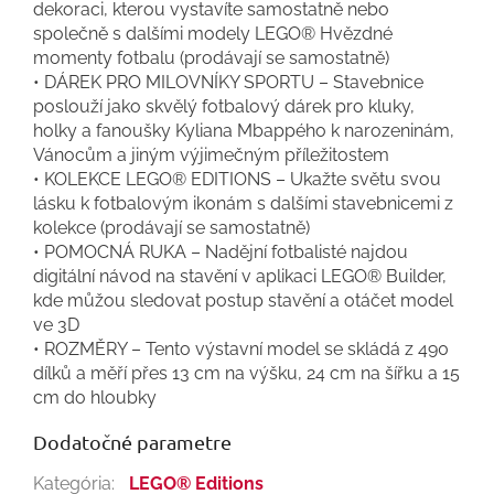
dekoraci, kterou vystavíte samostatně nebo
společně s dalšími modely LEGO® Hvězdné
momenty fotbalu (prodávají se samostatně)
• DÁREK PRO MILOVNÍKY SPORTU – Stavebnice
poslouží jako skvělý fotbalový dárek pro kluky,
holky a fanoušky Kyliana Mbappého k narozeninám,
Vánocům a jiným výjimečným příležitostem
• KOLEKCE LEGO® EDITIONS – Ukažte světu svou
lásku k fotbalovým ikonám s dalšími stavebnicemi z
kolekce (prodávají se samostatně)
• POMOCNÁ RUKA – Nadějní fotbalisté najdou
digitální návod na stavění v aplikaci LEGO® Builder,
kde můžou sledovat postup stavění a otáčet model
ve 3D
• ROZMĚRY – Tento výstavní model se skládá z 490
dílků a měří přes 13 cm na výšku, 24 cm na šířku a 15
cm do hloubky
Dodatočné parametre
Kategória
:
LEGO® Editions