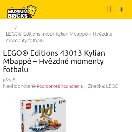
Prejsť
NÁKU
na
KOŠÍK
obsah
Domov
/
LEGO® Editions 43013 Kylian Mbappé – Hvězdné
momenty fotbalu
LEGO® Editions 43013 Kylian
Mbappé – Hvězdné momenty
fotbalu
98058
Priemerné
Neohodnotené
Značka:
LEGO
Podrobnosti hodnotenia
hodnotenie
produktu
je
0,0
z
5
hviezdičiek.