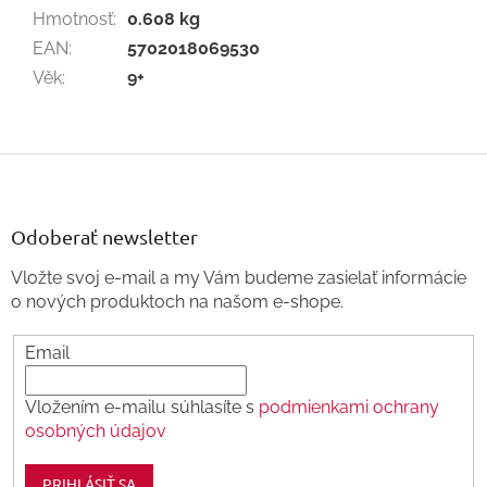
Hmotnosť
:
0.608 kg
EAN
:
5702018069530
Věk
:
9+
Z
á
p
ä
Odoberať newsletter
t
Vložte svoj e-mail a my Vám budeme zasielať informácie
i
o nových produktoch na našom e-shope.
e
Email
Vložením e-mailu súhlasíte s
podmienkami ochrany
osobných údajov
PRIHLÁSIŤ SA