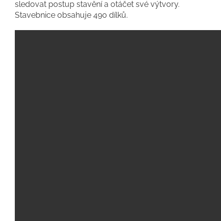
sledovat postup stavění a otáčet své výtvory.
Stavebnice obsahuje 490 dílků.