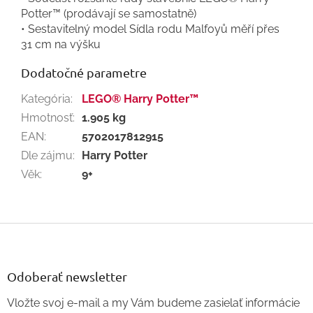
Potter™ (prodávají se samostatně)
• Sestavitelný model Sídla rodu Malfoyů měří přes
31 cm na výšku
Dodatočné parametre
Kategória
:
LEGO® Harry Potter™
Hmotnosť
:
1.905 kg
EAN
:
5702017812915
Dle zájmu
:
Harry Potter
Věk
:
9+
Z
á
p
ä
Odoberať newsletter
t
Vložte svoj e-mail a my Vám budeme zasielať informácie
i