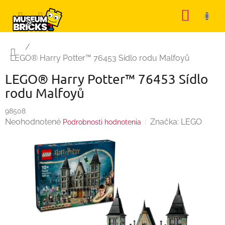
Prejsť
NÁKU
na
KOŠÍK
obsah
Domov
/
LEGO® Harry Potter™ 76453 Sídlo rodu Malfoyů
LEGO® Harry Potter™ 76453 Sídlo
rodu Malfoyů
98508
Priemerné
Neohodnotené
Značka:
LEGO
Podrobnosti hodnotenia
hodnotenie
produktu
je
0,0
z
5
hviezdičiek.