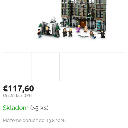
€117,60
€95,61 bez DPH
Jednotková
Skladom
(>5 ks)
cena:
Môžeme doručiť do:
13.8.2026