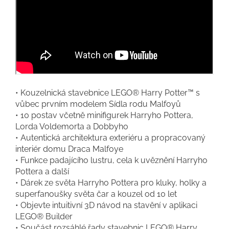
• Kouzelnická stavebnice LEGO® Harry Potter™ s
vůbec prvním modelem Sídla rodu Malfoyů
• 10 postav včetně minifigurek Harryho Pottera,
Lorda Voldemorta a Dobbyho
• Autentická architektura exteriéru a propracovaný
interiér domu Draca Malfoye
• Funkce padajícího lustru, cela k uvěznění Harryho
Pottera a další
• Dárek ze světa Harryho Pottera pro kluky, holky a
superfanoušky světa čar a kouzel od 10 let
• Objevte intuitivní 3D návod na stavění v aplikaci
LEGO® Builder
• Součást rozsáhlé řady stavebnic LEGO® Harry