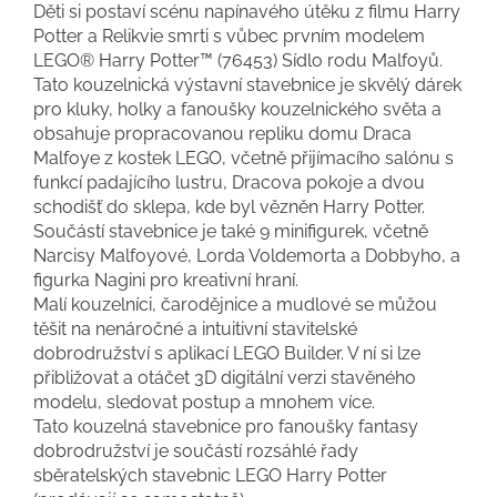
Děti si postaví scénu napínavého útěku z filmu Harry
Potter a Relikvie smrti s vůbec prvním modelem
LEGO® Harry Potter™ (76453) Sídlo rodu Malfoyů.
Tato kouzelnická výstavní stavebnice je skvělý dárek
pro kluky, holky a fanoušky kouzelnického světa a
obsahuje propracovanou repliku domu Draca
Malfoye z kostek LEGO, včetně přijímacího salónu s
funkcí padajícího lustru, Dracova pokoje a dvou
schodišť do sklepa, kde byl vězněn Harry Potter.
Součástí stavebnice je také 9 minifigurek, včetně
Narcisy Malfoyové, Lorda Voldemorta a Dobbyho, a
figurka Nagini pro kreativní hraní.
Malí kouzelníci, čarodějnice a mudlové se můžou
těšit na nenáročné a intuitivní stavitelské
dobrodružství s aplikací LEGO Builder. V ní si lze
přibližovat a otáčet 3D digitální verzi stavěného
modelu, sledovat postup a mnohem více.
Tato kouzelná stavebnice pro fanoušky fantasy
dobrodružství je součástí rozsáhlé řady
sběratelských stavebnic LEGO Harry Potter