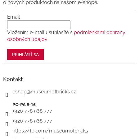
o nových produktoch na našom e-shope.
e
Email
Vložením e-mailu súhlasíte s
podmienkami ochrany
osobných údajov
PRIHLÁSIŤ SA
Kontakt
eshop
@
museumofbricks.cz
+420 778 968 777
+420 778 968 777
https://fb.com/museumofbricks