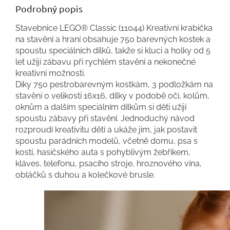
Podrobný popis
Stavebnice LEGO® Classic (11044) Kreativní krabička
na stavění a hraní obsahuje 750 barevných kostek a
spoustu speciálních dílků, takže si kluci a holky od 5
let užijí zábavu při rychlém stavění a nekonečné
kreativní možnosti.
Díky 750 pestrobarevným kostkám, 3 podložkám na
stavění o velikosti 16x16, dílky v podobě očí, kolům,
oknům a dalším speciálním dílkům si děti užijí
spoustu zábavy při stavění. Jednoduchý návod
rozproudí kreativitu dětí a ukáže jim, jak postavit
spoustu parádních modelů, včetně domu, psa s
kostí, hasičského auta s pohyblivým žebříkem,
kláves, telefonu, psacího stroje, hroznového vína,
obláčků s duhou a kolečkové brusle.