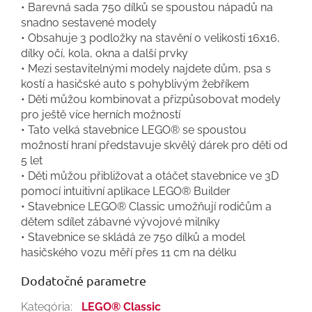
• Barevná sada 750 dílků se spoustou nápadů na
snadno sestavené modely
• Obsahuje 3 podložky na stavění o velikosti 16x16,
dílky očí, kola, okna a další prvky
• Mezi sestavitelnými modely najdete dům, psa s
kostí a hasičské auto s pohyblivým žebříkem
• Děti můžou kombinovat a přizpůsobovat modely
pro ještě více herních možností
• Tato velká stavebnice LEGO® se spoustou
možností hraní představuje skvělý dárek pro děti od
5 let
• Děti můžou přibližovat a otáčet stavebnice ve 3D
pomocí intuitivní aplikace LEGO® Builder
• Stavebnice LEGO® Classic umožňují rodičům a
dětem sdílet zábavné vývojové milníky
• Stavebnice se skládá ze 750 dílků a model
hasičského vozu měří přes 11 cm na délku
Dodatočné parametre
Kategória
:
LEGO® Classic