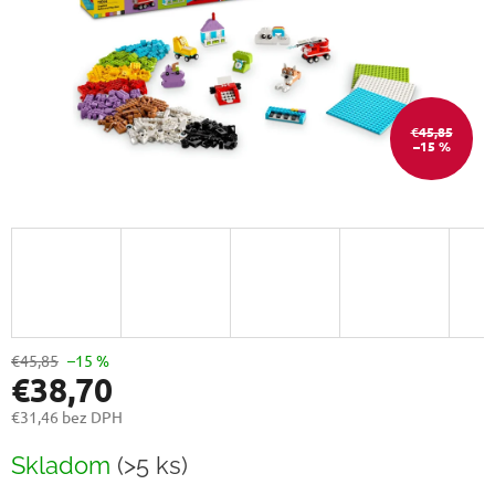
€45,85
–15 %
€45,85
–15 %
€38,70
€31,46 bez DPH
Jednotková
Skladom
(>5 ks)
cena: