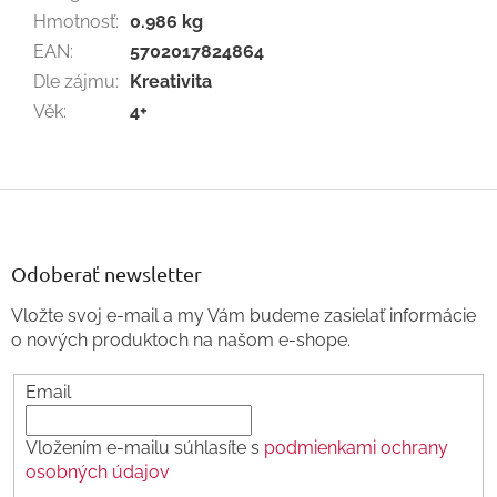
Hmotnosť
:
0.986 kg
EAN
:
5702017824864
Dle zájmu
:
Kreativita
Věk
:
4+
Z
á
p
ä
Odoberať newsletter
t
Vložte svoj e-mail a my Vám budeme zasielať informácie
i
o nových produktoch na našom e-shope.
e
Email
Vložením e-mailu súhlasíte s
podmienkami ochrany
osobných údajov