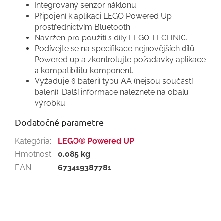
Integrovaný senzor náklonu.
Připojení k aplikaci LEGO Powered Up
prostřednictvím Bluetooth.
Navržen pro použití s díly LEGO TECHNIC.
Podívejte se na specifikace nejnovějších dílů
Powered up a zkontrolujte požadavky aplikace
a kompatibilitu komponent.
Vyžaduje 6 baterií typu AA (nejsou součástí
balení). Další informace naleznete na obalu
výrobku.
Dodatočné parametre
Kategória
:
LEGO® Powered UP
Hmotnosť
:
0.085 kg
EAN
:
673419387781
Z
á