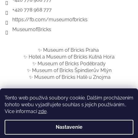
+420 778 968 777
https://fb.com/museumofbricks
MuseumofBricks
✨ Museum of Bricks Praha
✨ Hotel a Museum of Bricks Kutná Hora
✨ Museum of Bricks Poděbrady
✨ Museum of Bricks Špindlerův Mlýn
✨ Museum of Bricks Hatě u Znojma
Tento web používá soubory cookie. Dalším procházením
tohoto webu vyjadřujete souhlas s jejich používáním..
Vytvoril Shoptet
Více informací
zde
.
Nastavenie
Copyright 2026
Museum of Bricks SK
. Všetky práva
vyhradené.
Upraviť nastavenie cookies