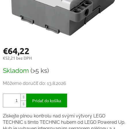
€64,22
€52,21 bez DPH
Jednotková
Skladom
(>5 ks)
cena:
Môžeme doručiť do:
13.8.2026
Pridať do košíka
Získejte plnou kontrolu nad svými výtvory LEGO
TECHNIC s tímto TECHNIC hubem od LEGO Powered Up.
Hub je vybaven integrovaným senzorem náklonu a 4