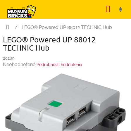
Prejsť
NÁKU
na
KOŠÍK
obsah
Domov
/
LEGO® Powered UP 88012 TECHNIC Hub
LEGO® Powered UP 88012
TECHNIC Hub
20289
Priemerné
Neohodnotené
Podrobnosti hodnotenia
hodnotenie
produktu
je
0,0
z
5
hviezdičiek.