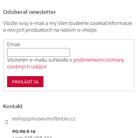
p
ä
Odoberať newsletter
t
Vložte svoj e-mail a my Vám budeme zasielať informácie
i
o nových produktoch na našom e-shope.
e
Email
Vložením e-mailu súhlasíte s
podmienkami ochrany
osobných údajov
PRIHLÁSIŤ SA
Kontakt
eshop
@
museumofbricks.cz
+420 778 968 777