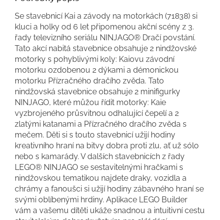
Se stavebnicí Kai a závody na motorkách (71838) si
kluci a holky od 6 let připomenou akční scény z 3.
řady televizního seriálu NINJAGO® Dračí povstání.
Tato akcí nabitá stavebnice obsahuje 2 nindžovské
motorky s pohyblivými koly: Kaiovu závodní
motorku ozdobenou 2 dýkami a démonickou
motorku Přízračného dračího zvěda. Tato
nindžovská stavebnice obsahuje 2 minifigurky
NINJAGO, které můžou řídit motorky: Kaie
vyzbrojeného průsvitnou odhalující čepelí a 2
zlatými katanami a Přízračného dračího zvěda s
mečem. Děti si s touto stavebnicí užijí hodiny
kreativního hraní na bitvy dobra proti zlu, ať už sólo
nebo s kamarády. V dalších stavebnicích z řady
LEGO® NINJAGO se sestavitelnými hračkami s
nindžovskou tematikou najdete draky, vozidla a
chrámy a fanoušci si užijí hodiny zábavného hraní se
svými oblíbenými hrdiny. Aplikace LEGO Builder
vám a vašemu dítěti ukáže snadnou a intuitivní cestu