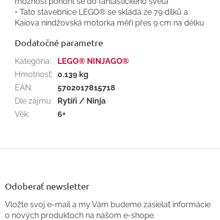
možnost ponořit se do fantastického světa
• Tato stavebnice LEGO® se skládá ze 79 dílků a
Kaiova nindžovská motorka měří přes 9 cm na délku
Dodatočné parametre
Kategória
:
LEGO® NINJAGO®
Hmotnosť
:
0.139 kg
EAN
:
5702017815718
Dle zájmu
:
Rytíři / Ninja
Věk
:
6+
Z
á
p
ä
Odoberať newsletter
t
Vložte svoj e-mail a my Vám budeme zasielať informácie
i
o nových produktoch na našom e-shope.
e