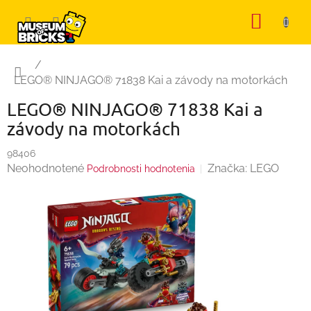
Prejsť
NÁKU
na
KOŠÍK
obsah
Domov
/
LEGO® NINJAGO® 71838 Kai a závody na motorkách
LEGO® NINJAGO® 71838 Kai a
závody na motorkách
98406
Priemerné
Neohodnotené
Značka:
LEGO
Podrobnosti hodnotenia
hodnotenie
produktu
je
0,0
z
5
hviezdičiek.