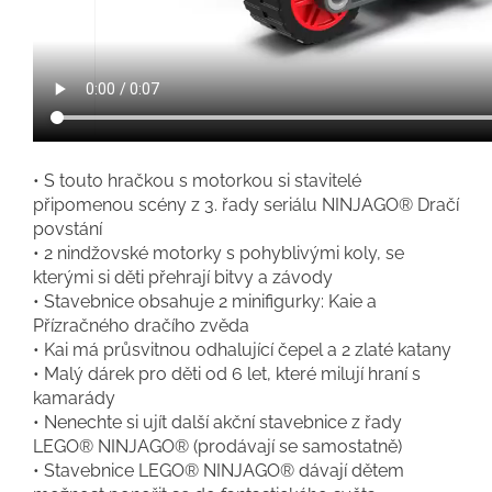
• S touto hračkou s motorkou si stavitelé
připomenou scény z 3. řady seriálu NINJAGO® Dračí
povstání
• 2 nindžovské motorky s pohyblivými koly, se
kterými si děti přehrají bitvy a závody
• Stavebnice obsahuje 2 minifigurky: Kaie a
Přízračného dračího zvěda
• Kai má průsvitnou odhalující čepel a 2 zlaté katany
• Malý dárek pro děti od 6 let, které milují hraní s
kamarády
• Nenechte si ujít další akční stavebnice z řady
LEGO® NINJAGO® (prodávají se samostatně)
• Stavebnice LEGO® NINJAGO® dávají dětem