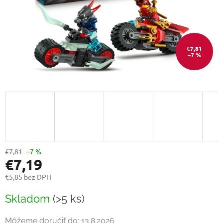
€7,81
–7 %
€7,81
–7 %
€7,19
€5,85 bez DPH
Jednotková
Skladom
(>5 ks)
cena:
Môžeme doručiť do:
13.8.2026