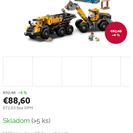
€92,48
–4 %
€92,48
–4 %
€88,60
€72,03 bez DPH
Jednotková
Skladom
(>5 ks)
cena: