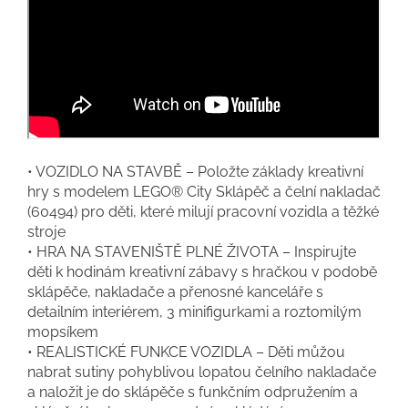
• VOZIDLO NA STAVBĚ – Položte základy kreativní
hry s modelem LEGO® City Sklápěč a čelní nakladač
(60494) pro děti, které milují pracovní vozidla a těžké
stroje
• HRA NA STAVENIŠTĚ PLNÉ ŽIVOTA – Inspirujte
děti k hodinám kreativní zábavy s hračkou v podobě
sklápěče, nakladače a přenosné kanceláře s
detailním interiérem, 3 minifigurkami a roztomilým
mopsíkem
• REALISTICKÉ FUNKCE VOZIDLA – Děti můžou
nabrat sutiny pohyblivou lopatou čelního nakladače
a naložit je do sklápěče s funkčním odpružením a