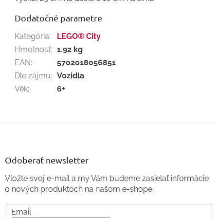
Dodatočné parametre
Kategória
:
LEGO® City
Hmotnosť
:
1.92 kg
EAN
:
5702018056851
Dle zájmu
:
Vozidla
Věk
:
6+
Z
á
p
ä
Odoberať newsletter
t
Vložte svoj e-mail a my Vám budeme zasielať informácie
i
o nových produktoch na našom e-shope.
e
Email