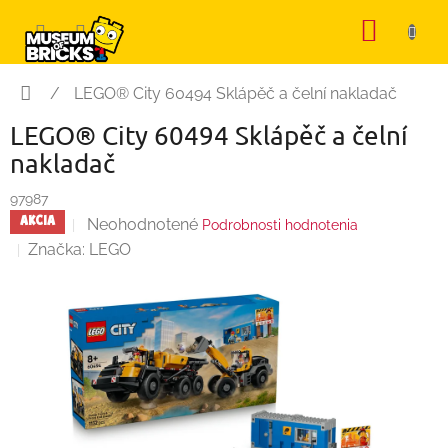
Prejsť
NÁKU
na
KOŠÍK
obsah
Domov
/
LEGO® City 60494 Sklápěč a čelní nakladač
LEGO® City 60494 Sklápěč a čelní
nakladač
97987
Priemerné
Neohodnotené
AKCIA
Podrobnosti hodnotenia
hodnotenie
Značka:
LEGO
produktu
je
0,0
z
5
hviezdičiek.