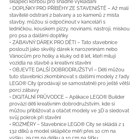
sklápěcí korbou pro snadné vykládání
• DOPLŇKY PRO PŘÍBĚHY ZE STAVENIŠTĚ – Až malí
stavitelé odstraní 2 balvany a 10 kamenů z místa
stavby, můžou si odpočinout v kanceláři s
ledničkou, kouskem pizzy, novinami, nástroji, miskou
pro psa a dalšími doplňky
• ZÁBAVNÝ DÁREK PRO DĚTI – Tato stavebnice
poslouží jako skvělý dárek k narozeninám nebo
Vánocům pro holky a kluky od 8 let, kteří milují
vozidla na stavbě a kreativní stavění
• OBJEVTE DALŠÍ DOBRODRUŽSTVÍ – Děti můžou
tuto stavebnici zkombinovat s dalšími modely z řady
LEGO® City (prodávají se samostatně) pro ještě větší
porci zábavy
• DIGITÁLNÍ PRŮVODCE – Aplikace LEGO® Builder
provází děti kreativním dobrodružstvím, kde si
můžou přibližovat a otáčet modely ve 3D a sledovat
svůj pokrok při stavění
• ROZMĚRY – Stavebnice LEGO® City se skládá z 1
132 dílků a model sklápěče měří přes 10 cm na
výšku, 29 cm na délku a 10 cm na šířku