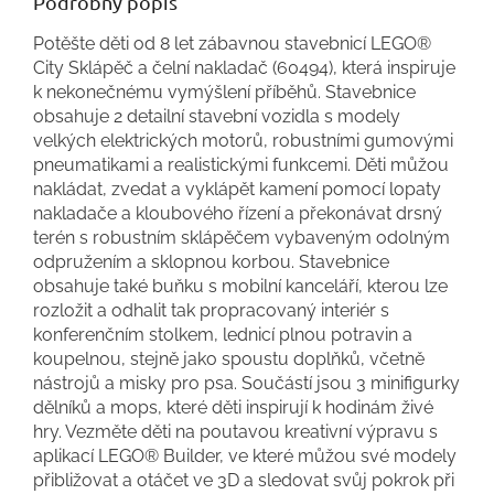
Podrobný popis
Potěšte děti od 8 let zábavnou stavebnicí LEGO®
City Sklápěč a čelní nakladač (60494), která inspiruje
k nekonečnému vymýšlení příběhů. Stavebnice
obsahuje 2 detailní stavební vozidla s modely
velkých elektrických motorů, robustními gumovými
pneumatikami a realistickými funkcemi. Děti můžou
nakládat, zvedat a vyklápět kamení pomocí lopaty
nakladače a kloubového řízení a překonávat drsný
terén s robustním sklápěčem vybaveným odolným
odpružením a sklopnou korbou. Stavebnice
obsahuje také buňku s mobilní kanceláří, kterou lze
rozložit a odhalit tak propracovaný interiér s
konferenčním stolkem, lednicí plnou potravin a
koupelnou, stejně jako spoustu doplňků, včetně
nástrojů a misky pro psa. Součástí jsou 3 minifigurky
dělníků a mops, které děti inspirují k hodinám živé
hry. Vezměte děti na poutavou kreativní výpravu s
aplikací LEGO® Builder, ve které můžou své modely
přibližovat a otáčet ve 3D a sledovat svůj pokrok při