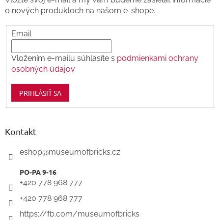
i
o nových produktoch na našom e-shope.
e
Email
Vložením e-mailu súhlasíte s
podmienkami ochrany
osobných údajov
PRIHLÁSIŤ SA
Kontakt
eshop
@
museumofbricks.cz
+420 778 968 777
+420 778 968 777
https://fb.com/museumofbricks