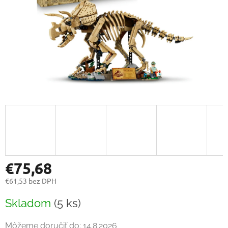
€75,68
€61,53 bez DPH
Jednotková
Skladom
(5 ks)
cena:
Môžeme doručiť do:
14.8.2026