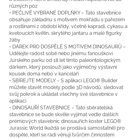
různých póz
• PEČLIVĚ VYBRANÉ DOPLŇKY – Tato stavebnice
obsahuje základnu s motivem mokřadu s pařezem
a rostlinami z období křídy, včetně kapradí, cykasu a
kvetoucích květin, skrytého jantaru a malé figurky
žáby
• DÁREK PRO DOSPĚLÉ S MOTIVEM DINOSAURŮ –
Udělejte radost sobě nebo jinému fanouškovi
Jurského parku od 18 let tímto paleontologickým
dárkem, který poslouží jako výjimečný výstavní
kousek doma nebo v kanceláři
• SBÍREJTE MODELY – S aplikací LEGO® Builder
můžete stavět modely podle 3D návodů, sledovat
svůj pokrok a ukládat všechny své stavebnice v
aplikaci
• DINOSAUŘÍ STAVEBNICE – Tato sběratelská
stavebnice se bude skvěle vyjímat vedle dalších
prémiových stavebnic dinosauřích koster LEGO®
Jurassic World (každá se prodává samostatně) pro
dospělé, kteří se rádi věnují tvůrčím činnostem