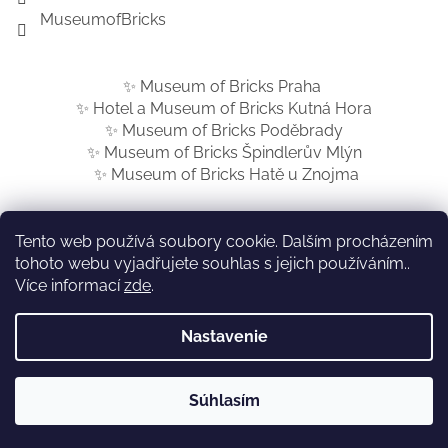
MuseumofBricks
✨ Museum of Bricks Praha
✨ Hotel a Museum of Bricks Kutná Hora
✨ Museum of Bricks Poděbrady
✨ Museum of Bricks Špindlerův Mlýn
✨ Museum of Bricks Hatě u Znojma
Tento web používá soubory cookie. Dalším procházením
tohoto webu vyjadřujete souhlas s jejich používáním..
Vytvoril Shoptet
Více informací
zde
.
Nastavenie
Copyright 2026
Museum of Bricks SK
. Všetky práva
vyhradené.
Upraviť nastavenie cookies
LEGO® a LEGO logo jsou ochrannými známkami společnosti. ©2022 The
Súhlasím
LEGO Group.