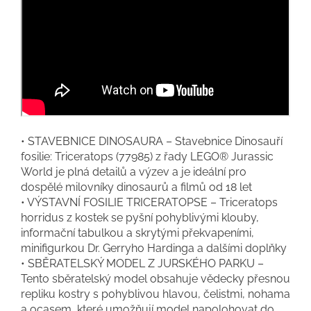
• STAVEBNICE DINOSAURA – Stavebnice Dinosauří
fosilie: Triceratops (77985) z řady LEGO® Jurassic
World je plná detailů a výzev a je ideální pro
dospělé milovníky dinosaurů a filmů od 18 let
• VÝSTAVNÍ FOSILIE TRICERATOPSE – Triceratops
horridus z kostek se pyšní pohyblivými klouby,
informační tabulkou a skrytými překvapeními,
minifigurkou Dr. Gerryho Hardinga a dalšími doplňky
• SBĚRATELSKÝ MODEL Z JURSKÉHO PARKU –
Tento sběratelský model obsahuje vědecky přesnou
repliku kostry s pohyblivou hlavou, čelistmi, nohama
a ocasem, které umožňují model napolohovat do