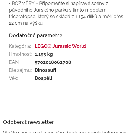
• ROZMĚRY – Připomeňte si napínavé scény z
původního Jurského parku s tímto modelem
triceratopse, který se skládá z 1 154 dílků a měří přes
22 cm na výšku
Dodatočné parametre
Kategória
:
LEGO® Jurassic World
Hmotnosť
:
1.193 kg
EAN
:
5702018062708
Dle zájmu
:
Dinosauři
Věk
:
Dospělí
Z
á
p
ä
Odoberať newsletter
t
Vložte svoj e-mail a my Vám budeme zasielať informácie