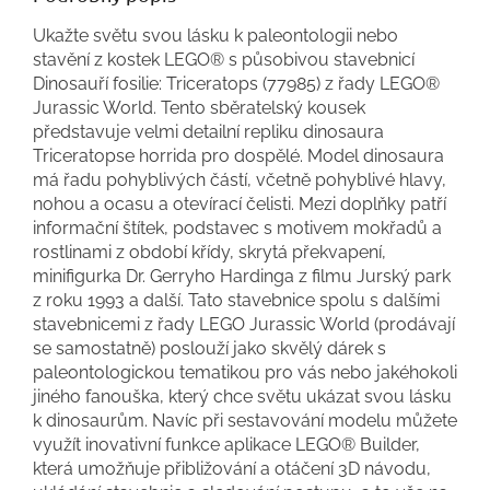
Ukažte světu svou lásku k paleontologii nebo
stavění z kostek LEGO® s působivou stavebnicí
Dinosauří fosilie: Triceratops (77985) z řady LEGO®
Jurassic World. Tento sběratelský kousek
představuje velmi detailní repliku dinosaura
Triceratopse horrida pro dospělé. Model dinosaura
má řadu pohyblivých částí, včetně pohyblivé hlavy,
nohou a ocasu a otevírací čelisti. Mezi doplňky patří
informační štítek, podstavec s motivem mokřadů a
rostlinami z období křídy, skrytá překvapení,
minifigurka Dr. Gerryho Hardinga z filmu Jurský park
z roku 1993 a další. Tato stavebnice spolu s dalšími
stavebnicemi z řady LEGO Jurassic World (prodávají
se samostatně) poslouží jako skvělý dárek s
paleontologickou tematikou pro vás nebo jakéhokoli
jiného fanouška, který chce světu ukázat svou lásku
k dinosaurům. Navíc při sestavování modelu můžete
využít inovativní funkce aplikace LEGO® Builder,
která umožňuje přibližování a otáčení 3D návodu,