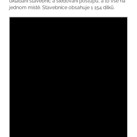
ukládání stavebnic a sledování postupu, a to vše na
jednom místě. Stavebnice obsahuje 1 154 dílků.