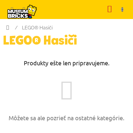
Prejsť
NÁKU
na
KOŠÍK
obsah
Domov
/
LEGO® Hasiči
LEGO® Hasiči
Produkty ešte len pripravujeme.
Môžete sa ale pozrieť na ostatné kategórie.