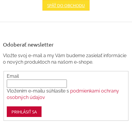
SPÄŤ DO OBCHODU
Z
á
p
ä
Odoberať newsletter
t
Vložte svoj e-mail a my Vám budeme zasielať informácie
i
o nových produktoch na našom e-shope.
e
Email
Vložením e-mailu súhlasíte s
podmienkami ochrany
osobných údajov
PRIHLÁSIŤ SA