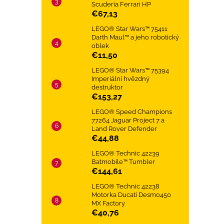
Scuderia Ferrari HP
€67,13
LEGO® Star Wars™ 75411
Darth Maul™ a jeho robotický
oblek
€11,50
LEGO® Star Wars™ 75394
Imperiální hvězdný
destruktor
€153,27
LEGO® Speed Champions
77264 Jaguar Project 7 a
Land Rover Defender
€44,88
LEGO® Technic 42239
Batmobile™ Tumbler
€144,61
LEGO® Technic 42238
Motorka Ducati Desmo450
MX Factory
€40,76