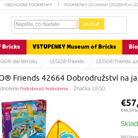
OBCHODNÉ PODMIENKY
PODMIENKY OCHRANY OSOBNÝCH Ú
HĽADAŤ
 Bricks
VSTUPENKY Museum of Bricks
Bl
EGO® dle tématu
LEGO® Friends
LEGO® Friends 42
O® Friends 42664 Dobrodružství na ja
rné
dnotené
Značka:
LEGO
Podrobnosti hodnotenia
enie
€57
ktu
€46,54 
Jednot
Skla
cena:
čiek.
Môžeme