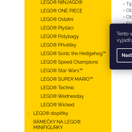
LEGO® NINJAGO®
• Ti
• Ob
LEGO® ONE PIECE
• Ob
LEGO® Ostatní
• St
LEGO® Plyšáci
Tento 
LEGO® Polybagy
vyjadřu
LEGO® Přívěšky
LEGO® Sonic the Hedgehog™
Nast
LEGO® Speed Champions
LEGO® Star Wars™
LEGO® SUPER MARIO™
LEGO® Technic
LEGO® Wednesday
LEGO® Wicked
LEGO® doplňky
RÁMEČKY NA LEGO®
MINIFIGURKY