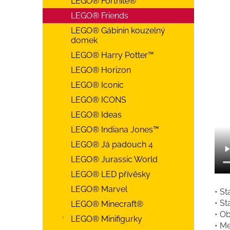
LEGO® Fortnite®
LEGO® Friends
LEGO® Gábinin kouzelný
domek
LEGO® Harry Potter™
LEGO® Horizon
LEGO® Iconic
LEGO® ICONS
LEGO® Ideas
LEGO® Indiana Jones™
LEGO® Já padouch 4
LEGO® Jurassic World
LEGO® LED přívěsky
LEGO® Marvel
• St
• St
LEGO® Minecraft®
• Ob
LEGO® Minifigurky
• Me