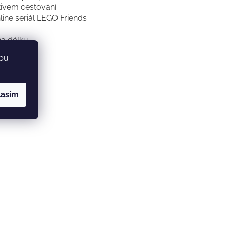
otivem cestování
line seriál LEGO Friends
na délku
ebu
lasím