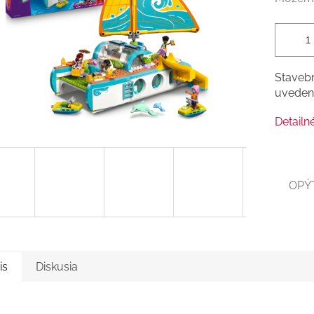
Stavebn
uvedení
Detailn
OPÝ
is
Diskusia