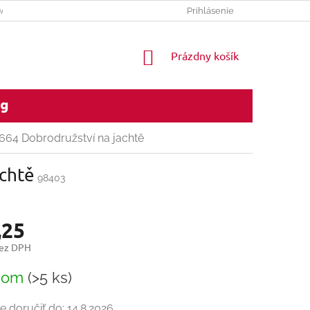
DAJOV
REKLAMACNY PORIADOK
Prihlásenie
NÁKUPNÝ
Prázdny košík
KOŠÍK
og
664 Dobrodružství na jachtě
chtě
98403
,25
bez DPH
ková
dom
(>5 ks)
 doručiť do:
14.8.2026