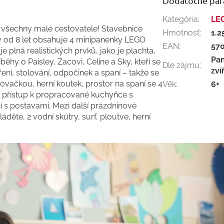
Dodatočné pa
Kategória
:
LE
 všechny malé cestovatele! Stavebnice
Hmotnosť
:
1.2
y od 8 let obsahuje 4 minipanenky LEGO
EAN
:
57
 plná realistických prvků, jako je plachta,
Pan
běhy o Paisley, Zacovi, Celine a Sky, kteří se
Dle zájmu
:
zví
ení, stolování, odpočinek a spaní – takže se
ovačkou, herní koutek, prostor na spaní se 4
Věk
:
6+
te přístup k propracované kuchyňce s
í s postavami. Mezi další prázdninové
děte, 2 vodní skútry, surf, ploutve, herní