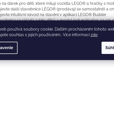
p na dárek pro děti, které milují vozidla LEGO® a hračky s m
jevte další stavebnice LEGO® (prodávají se samostatně) a on
jevte intuitivní návod na stavění v aplikaci LEGO® Builder
avebnice se skládá z 685 dílků a model lodi měří přes 32 cm 
web používá soubory cookie. Dalším procházením tohoto w
jete souhlas s jejich používáním.. Více informací
zde
.
avenie
Súh