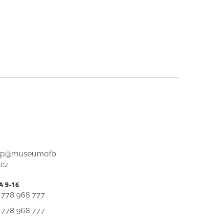
op
@
museumofb
.cz
 778 968 777
 778 968 777