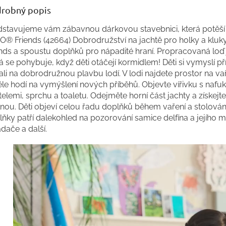
robný popis
dstavujeme vám zábavnou dárkovou stavebnici, která potěší
O® Friends (42664) Dobrodružství na jachtě pro holky a kluk
nds a spoustu doplňků pro nápadité hraní. Propracovaná loď je
á se pohybuje, když děti otáčejí kormidlem! Děti si vymyslí pří
li na dobrodružnou plavbu lodí. V lodi najdete prostor na vař
le hodí na vymýšlení nových příběhů. Objevte vířivku s nafuk
elemi, sprchu a toaletu. Odejměte horní část jachty a získej
lnou. Děti objeví celou řadu doplňků během vaření a stolován
ňky patří dalekohled na pozorování samice delfína a jejího mlá
dače a další.