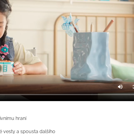
tivnímu hraní
né vesty a spousta dalšího