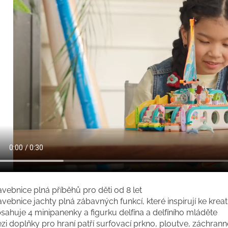
avebnice plná příběhů pro děti od 8 let
avebnice jachty plná zábavných funkcí, které inspirují ke krea
sahuje 4 minipanenky a figurku delfína a delfíního mláděte
zi doplňky pro hraní patří surfovací prkno, ploutve, záchran