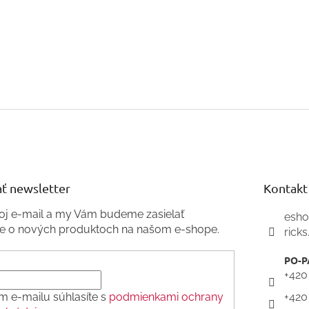
ť newsletter
Kontakt
voj e-mail a my Vám budeme zasielať
esh
ie o nových produktoch na našom e-shope.
ricks
+420
m e-mailu súhlasíte s
podmienkami ochrany
+420