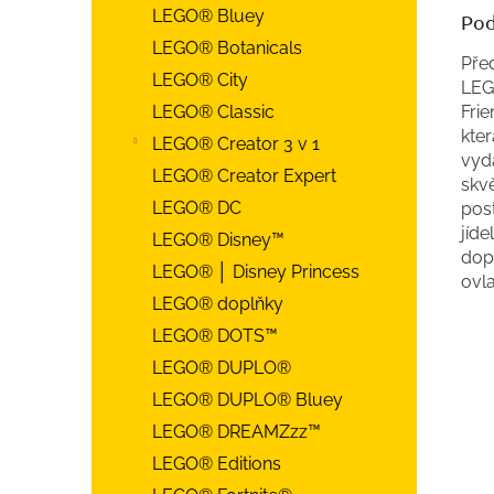
LEGO® Bluey
Pod
LEGO® Botanicals
Pře
LEGO® City
LEG
Frie
LEGO® Classic
kter
LEGO® Creator 3 v 1
vyda
LEGO® Creator Expert
skvě
LEGO® DC
post
jíde
LEGO® Disney™
dopl
LEGO® │ Disney Princess
ovla
LEGO® doplňky
LEGO® DOTS™
LEGO® DUPLO®
LEGO® DUPLO® Bluey
LEGO® DREAMZzz™
LEGO® Editions