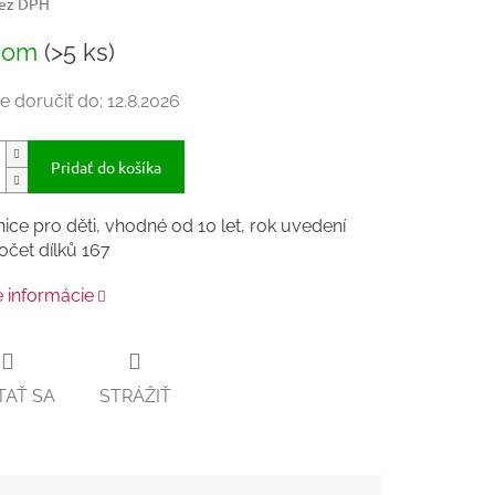
bez DPH
ková
dom
(>5 ks)
 doručiť do:
12.8.2026
Pridať do košíka
ice pro děti, vhodné od 10 let, rok uvedení
očet dílků 167
é informácie
TAŤ SA
STRÁŽIŤ