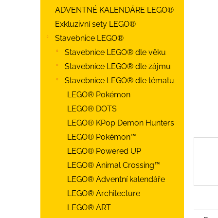
l
ADVENTNÉ KALENDÁRE LEGO®
z
5
Exkluzivní sety LEGO®
hviezdi
Stavebnice LEGO®
Stavebnice LEGO® dle věku
Stavebnice LEGO® dle zájmu
Stavebnice LEGO® dle tématu
LEGO® Pokémon
LEGO® DOTS
LEGO® KPop Demon Hunters
LEGO® Pokémon™
LEGO® Powered UP
LEGO® Animal Crossing™
LEGO® Adventní kalendáře
LEGO® Architecture
LEGO® ART