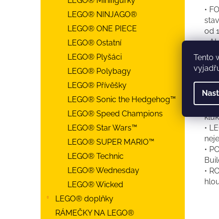
LEGO® Minifigurky
• F
LEGO® NINJAGO®
sta
LEGO® ONE PIECE
od 1
• A
LEGO® Ostatní
tiš
LEGO® Plyšáci
Tento 
• 2
vyjadřu
LEGO® Polybagy
týmu
• S
LEGO® Přívěšky
Nast
spo
LEGO® Sonic the Hedgehog™
• F
LEGO® Speed Champions
klu
• L
LEGO® Star Wars™
neje
LEGO® SUPER MARIO™
• P
LEGO® Technic
Buil
LEGO® Wednesday
• R
hlo
LEGO® Wicked
LEGO® doplňky
RÁMEČKY NA LEGO®