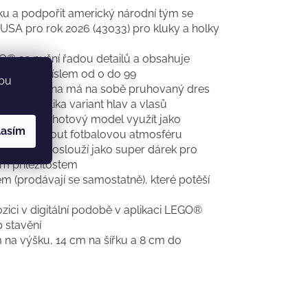
 a podpořit americký národní tým se
USA pro rok 2026 (43033) pro kluky a holky
® se pyšní řadou detailů a obsahuje
izpůsobit číslem od 0 do 99
ebu
balistů; jedna má na sobě pruhovaný dres
r z několika variant hlav a vlasů
noušci hotový model využít jako
lasím
ma zavládnout fotbalovou atmosféru
užstva poslouží jako super dárek pro
m příležitostem
m (prodávají se samostatně), které potěší
ici v digitální podobě v aplikaci LEGO®
p stavění
 na výšku, 14 cm na šířku a 8 cm do