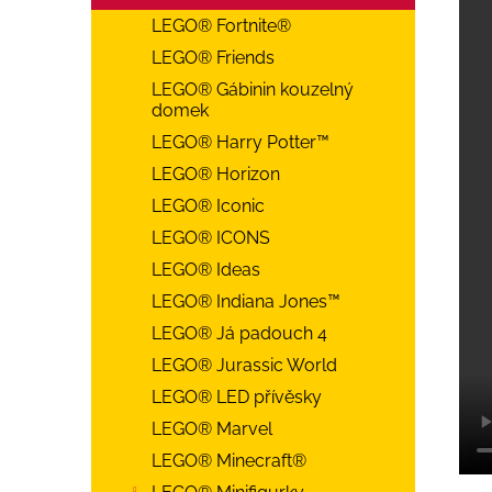
LEGO® Fortnite®
LEGO® Friends
LEGO® Gábinin kouzelný
domek
LEGO® Harry Potter™
LEGO® Horizon
LEGO® Iconic
LEGO® ICONS
LEGO® Ideas
LEGO® Indiana Jones™
LEGO® Já padouch 4
LEGO® Jurassic World
LEGO® LED přívěsky
LEGO® Marvel
LEGO® Minecraft®