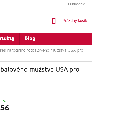
DAJOV
Prihlásenie
NÁKUPNÝ
Prázdny košík
KOŠÍK
ntakty
Blog
res národního fotbalového mužstva USA pro
tbalového mužstva USA pro
–5 %
,56