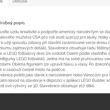
is
Diskusia
robný popis
usťte uzdu kreativitě a podpořte americký národní tým se st
alového mužstva USA pro rok 2026 (43033) pro kluky, holky a
i si užijí spoustu zábavy při stavění zarámované verze dres
zkumu zajímavých detailů. Stavebnice obsahuje řadu tištěnýc
e si LEGO fotbalový dres lze ozdobit číslem podle vlastního 
inifigurky LEGO fotbalistů: Jedna má na sobě pruhovanou ve
zdami. Oběma figurkám lze upravit hlavu a vlasy. Po dokonče
á si zaslouží čestné místo na poličce.
vebnice potěší jako dárek k narozeninám nebo Vánocům pro k
tální návod na stavění je k dispozici v aplikaci LEGO Builder,
et své výtvory ve 3D. Stavebnice obsahuje 167 dílků.