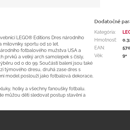
Dodatočné pa
Kategória
:
LE
avebnicí LEGO® Editions Dres národního
Hmotnosť
:
0.3
 milovníky sportu od 10 let.
EAN
:
57
u národního fotbalového mužstva USA a
Věk
:
9+
h prvků a velký arch samolepek s čísly,
výběru od 0 do 99. Součástí balení jsou také
rzi týmového dresu, druhá zase dres s
ní model poslouží jako fotbalová dekorace,
luky, holky a všechny fanoušky fotbalu.
 kde můžou děti sledovat postup stavění a