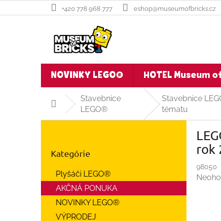
Prejsť
+420 778 968 777
eshop@museumofbricks.cz
na
obsah
NOVINKY LEGO®
HOTEL Museum of
Stavebnice
Stavebnice LEG
Domov
LEGO®
tématu
B
LEG
o
Preskočiť
č
rok
Kategórie
kategórie
n
ý
98050
Plyšáči LEGO®
Prieme
Neoho
p
hodnot
AKČNÁ PONUKA
a
produ
n
NOVINKY LEGO®
je
e
VÝPRODEJ
0,0