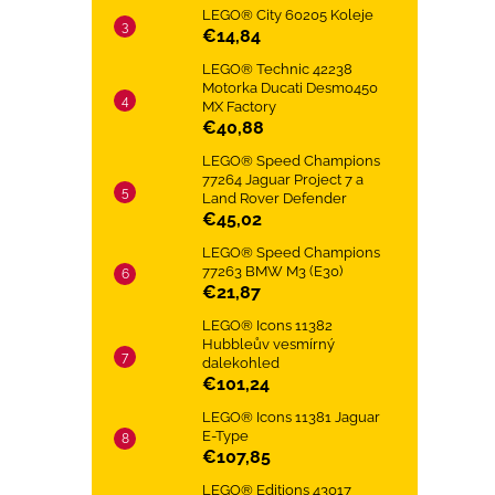
LEGO® City 60205 Koleje
€14,84
LEGO® Technic 42238
Motorka Ducati Desmo450
MX Factory
€40,88
LEGO® Speed Champions
77264 Jaguar Project 7 a
Land Rover Defender
€45,02
LEGO® Speed Champions
77263 BMW M3 (E30)
€21,87
LEGO® Icons 11382
Hubbleův vesmírný
dalekohled
€101,24
LEGO® Icons 11381 Jaguar
E-Type
€107,85
LEGO® Editions 43017