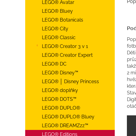
Pop
LEGO® Avatar
LEGO® Bluey
LEGO® Botanicals
Pod
LEGO® City
LEGO® Classic
Pop
fotb
LEGO® Creator 3 v 1
Dět
LEGO® Creator Expert
prů
LEGO® DC
takž
2 m
LEGO® Disney™
hvě
LEGO® │ Disney Princess
kter
LEGO® doplňky
Sta
LEGO® DOTS™
Digi
otáč
LEGO® DUPLO®
LEGO® DUPLO® Bluey
LEGO® DREAMZzz™
LEGO® Editions