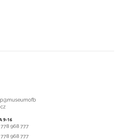
op
@
museumofb
.cz
 778 968 777
 778 968 777