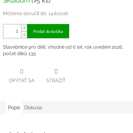
Skladom
(>5 ks)
cena:
Môžeme doručiť do:
14.8.2026
Pridať do košíka
Stavebnice pro děti, vhodné od 6 let, rok uvedení 2026,
počet dílků 135
OPÝTAŤ SA
STRÁŽIŤ
Popis
Diskusia