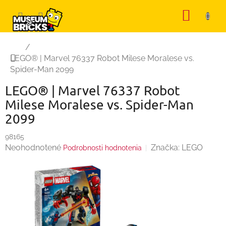
Prejsť
NÁKU
na
KOŠÍK
obsah
Domov
/
LEGO® | Marvel 76337 Robot Milese Moralese vs.
Spider-Man 2099
LEGO® | Marvel 76337 Robot
Milese Moralese vs. Spider-Man
2099
98165
Priemerné
Neohodnotené
Značka:
LEGO
Podrobnosti hodnotenia
hodnotenie
produktu
je
0,0
z
5
hviezdičiek.