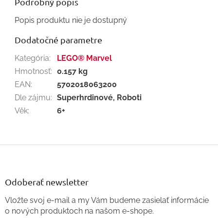
Podrobný popis
Popis produktu nie je dostupný
Dodatočné parametre
Kategória
:
LEGO® Marvel
Hmotnosť
:
0.157 kg
EAN
:
5702018063200
Dle zájmu
:
Superhrdinové, Roboti
Věk
:
6+
Z
á
p
ä
Odoberať newsletter
t
Vložte svoj e-mail a my Vám budeme zasielať informácie
i
o nových produktoch na našom e-shope.
e