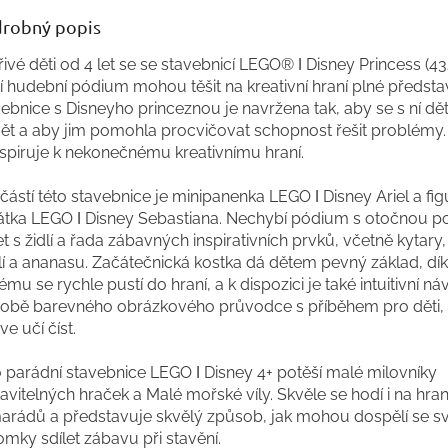
robný popis
ivé děti od 4 let se se stavebnicí LEGO® ǀ Disney Princess (43
jí hudební pódium mohou těšit na kreativní hraní plné předsta
ebnice s Disneyho princeznou je navržena tak, aby se s ní děti
vět a aby jim pomohla procvičovat schopnost řešit problémy
nspiruje k nekonečnému kreativnímu hraní.
ástí této stavebnice je minipanenka LEGO ǀ Disney Ariel a fig
řátka LEGO ǀ Disney Sebastiana. Nechybí pódium s otočnou p
t s židlí a řada zábavných inspirativních prvků, včetně kytar
lí a ananasu. Začátečnická kostka dá dětem pevný základ, dí
ému se rychle pustí do hraní, a k dispozici je také intuitivní n
obě barevného obrázkového průvodce s příběhem pro děti, 
ve učí číst.
o parádní stavebnice LEGO ǀ Disney 4+ potěší malé milovníky
avitelných hraček a Malé mořské víly. Skvěle se hodí i na hran
arádů a představuje skvělý způsob, jak mohou dospělí se s
mky sdílet zábavu při stavění.