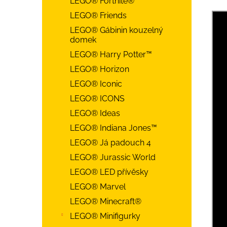
LEGO® Fortnite®
LEGO® Friends
LEGO® Gábinin kouzelný
domek
LEGO® Harry Potter™
LEGO® Horizon
LEGO® Iconic
LEGO® ICONS
LEGO® Ideas
LEGO® Indiana Jones™
LEGO® Já padouch 4
LEGO® Jurassic World
LEGO® LED přívěsky
LEGO® Marvel
LEGO® Minecraft®
LEGO® Minifigurky