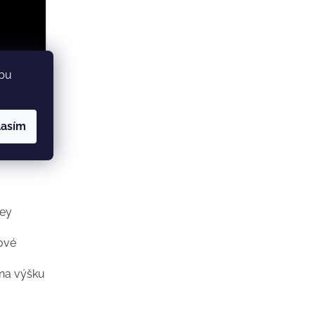
ebu
lasím
 Disney
ebastian
ney
čové
 na výšku