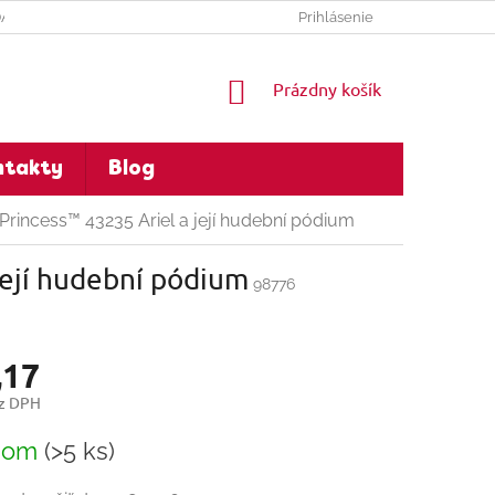
DAJOV
Prihlásenie
NÁKUPNÝ
Prázdny košík
KOŠÍK
ntakty
Blog
rincess™ 43235 Ariel a její hudební pódium
její hudební pódium
98776
,17
ez DPH
ková
dom
(>5 ks)