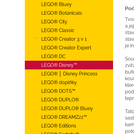
LEGO® Bluey
Pod
LEGO® Botanicals
Tvoř
LEGO® City
a je
LEGO® Classic
stav
sta
LEGO® Creator 3 v 1
je i
LEGO® Creator Expert
LEGO® DC
Souč
LEGO® Disney™
zví
bufe
LEGO® │ Disney Princess
kou
LEGO® doplňky
kter
LEGO® DOTS™
pod
tepr
LEGO® DUPLO®
LEGO® DUPLO® Bluey
Tat
LEGO® DREAMZzz™
sest
kam
LEGO® Editions
poto