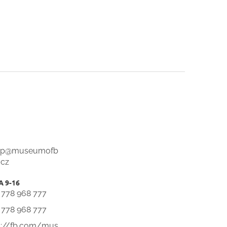
op
@
museumofb
.cz
 778 968 777
 778 968 777
s://fb.com/mus