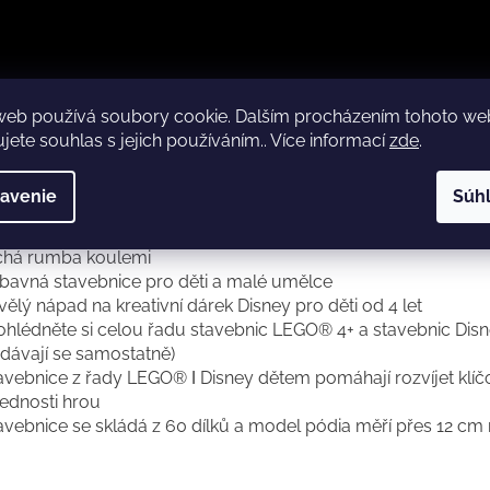
web používá soubory cookie. Dalším procházením tohoto w
jete souhlas s jejich používáním.. Více informací
zde
.
rujte dětem stavebnici, která je inspiruje k zábavnému hraní
avenie
Súh
ódium, minipanenka LEGO® ǀ Disney a figurka zvířátka LEGO ǀ
ódium má otáčecí podlahu, takže Ariel může tančit, zatímco S
há rumba koulemi
ábavná stavebnice pro děti a malé umělce
vělý nápad na kreativní dárek Disney pro děti od 4 let
rohlédněte si celou řadu stavebnic LEGO® 4+ a stavebnic Dis
odávají se samostatně)
tavebnice z řady LEGO® ǀ Disney dětem pomáhají rozvíjet klí
ednosti hrou
tavebnice se skládá z 60 dílků a model pódia měří přes 12 cm