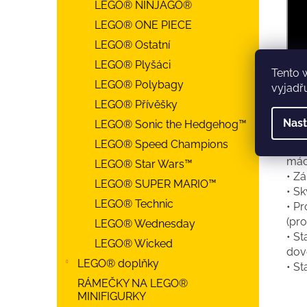
LEGO® NINJAGO®
LEGO® ONE PIECE
LEGO® Ostatní
LEGO® Plyšáci
Tento 
LEGO® Polybagy
vyjadřu
LEGO® Přívěšky
• Da
Nast
LEGO® Sonic the Hedgehog™
• P
LEGO® Speed Champions
• P
mác
LEGO® Star Wars™
• Z
LEGO® SUPER MARIO™
• Sk
LEGO® Technic
• P
(pr
LEGO® Wednesday
• S
LEGO® Wicked
dov
LEGO® doplňky
• S
RÁMEČKY NA LEGO®
MINIFIGURKY