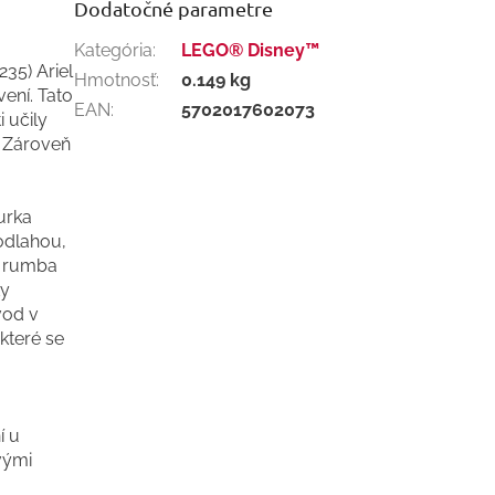
Dodatočné parametre
Kategória
:
LEGO® Disney™
235) Ariel
Hmotnosť
:
0.149 kg
vení. Tato
EAN
:
5702017602073
 učily
. Zároveň
urka
odlahou,
y, rumba
ky
ávod v
které se
í u
vými