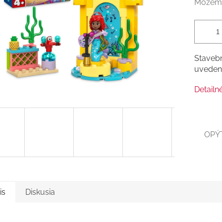
Môžeme
Stavebn
uvedení
Detailn
OPÝ
is
Diskusia