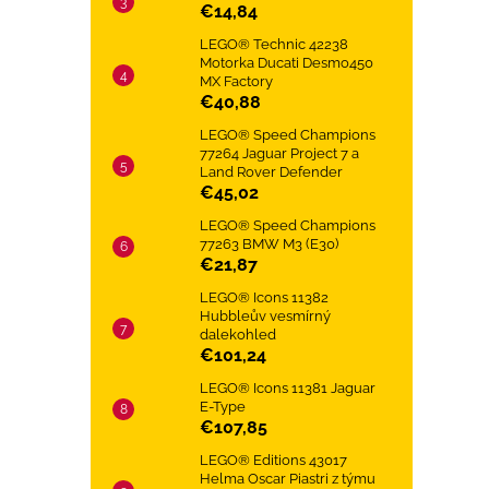
€14,84
LEGO® Technic 42238
Motorka Ducati Desmo450
MX Factory
€40,88
LEGO® Speed Champions
77264 Jaguar Project 7 a
Land Rover Defender
€45,02
LEGO® Speed Champions
77263 BMW M3 (E30)
€21,87
LEGO® Icons 11382
Hubbleův vesmírný
dalekohled
€101,24
LEGO® Icons 11381 Jaguar
E-Type
€107,85
LEGO® Editions 43017
Helma Oscar Piastri z týmu