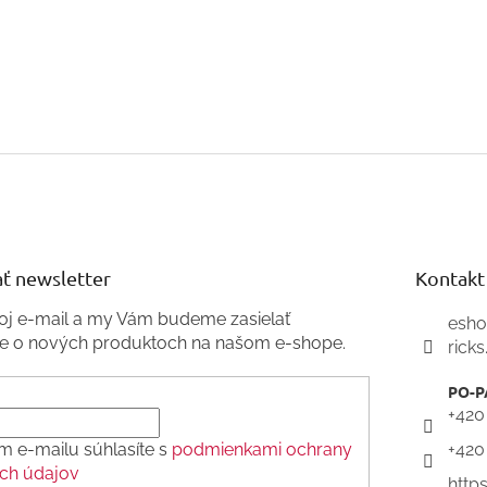
ť newsletter
Kontakt
voj e-mail a my Vám budeme zasielať
esh
ie o nových produktoch na našom e-shope.
ricks
+420
m e-mailu súhlasíte s
podmienkami ochrany
+420
ch údajov
http