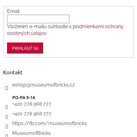
Email
Vložením e-mailu súhlasíte s
podmienkami ochrany
osobných údajov
PRIHLÁSIŤ SA
Kontakt
eshop
@
museumofbricks.cz
+420 778 968 777
+420 778 968 777
https://fb.com/museumofbricks
MuseumofBricks