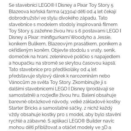
Se stavebnicí LEGO® ǀ Disney a Pixar Toy Story 5
Blazeova koňská farma (43304) děti od 4 let čekají
dobrodružství ve stylu divokého západu. Tato
stavebnice s modelem stodoly inspirovaná filmem
Toy Story 5 zažehne živou hru s 6 postavami LEGO ǀ
Disney a Pixar: minifigurkami Woodyho a Jessie,
koníkem Bulíkem, Blazeovým prasátkem, poníkem a
okřídleným koněm. Objevte stodolu s vraty, seník,
domeček na hraní, zeleninové políčko s napajedlem
a houpačku na stromě se skrytou časovou kapslí.
Tato stavebnice pro předškoláky od 4 let
představuje stylový dárek k narozeninám nebo
Vánocům ze světa Toy Story. Zkombinujte ji s
dalšími stavebnicemi LEGO ǀ Disney (prodávají se
samostatně) a rozjeďte živou hru. Balení obsahuje
barevné obrázkové návody, velké základové kostky
Starter Bricks a samostatné sáčky, z nichž každý
vždy obsahuje kostky pro 1 model, aby bylo stavění
rychlé a zábavné. S aplikací LEGO® Builder navíc
mohou děti přibližovat a otáčet modely ve 3D a