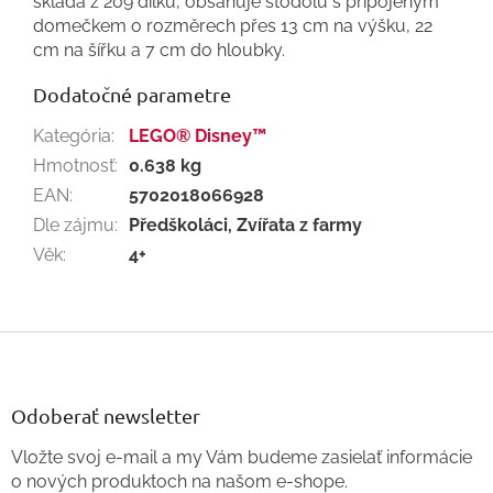
skládá z 209 dílků, obsahuje stodolu s připojeným
domečkem o rozměrech přes 13 cm na výšku, 22
cm na šířku a 7 cm do hloubky.
Dodatočné parametre
Kategória
:
LEGO® Disney™
Hmotnosť
:
0.638 kg
EAN
:
5702018066928
Dle zájmu
:
Předškoláci, Zvířata z farmy
Věk
:
4+
Z
á
p
ä
Odoberať newsletter
t
Vložte svoj e-mail a my Vám budeme zasielať informácie
i
o nových produktoch na našom e-shope.
e