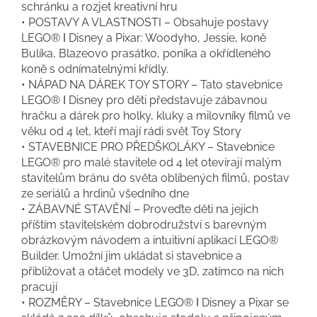
schránku a rozjet kreativní hru
• POSTAVY A VLASTNOSTI – Obsahuje postavy
LEGO® ǀ Disney a Pixar: Woodyho, Jessie, koně
Bulíka, Blazeovo prasátko, poníka a okřídleného
koně s odnímatelnými křídly.
• NÁPAD NA DÁREK TOY STORY – Tato stavebnice
LEGO® ǀ Disney pro děti představuje zábavnou
hračku a dárek pro holky, kluky a milovníky filmů ve
věku od 4 let, kteří mají rádi svět Toy Story
• STAVEBNICE PRO PŘEDŠKOLÁKY – Stavebnice
LEGO® pro malé stavitele od 4 let otevírají malým
stavitelům bránu do světa oblíbených filmů, postav
ze seriálů a hrdinů všedního dne
• ZÁBAVNÉ STAVĚNÍ – Proveďte děti na jejich
příštím stavitelském dobrodružství s barevným
obrázkovým návodem a intuitivní aplikací LEGO®
Builder. Umožní jim ukládat si stavebnice a
přibližovat a otáčet modely ve 3D, zatímco na nich
pracují
• ROZMĚRY – Stavebnice LEGO® ǀ Disney a Pixar se