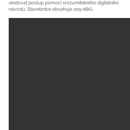
sledovat postup pomocí srozumitelného digitálního
návodu. Stavebnice obsahuje 209 dílků.