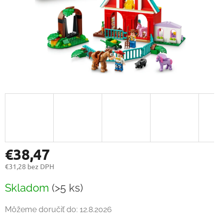
€38,47
€31,28 bez DPH
Jednotková
Skladom
(>5 ks)
cena:
Môžeme doručiť do:
12.8.2026