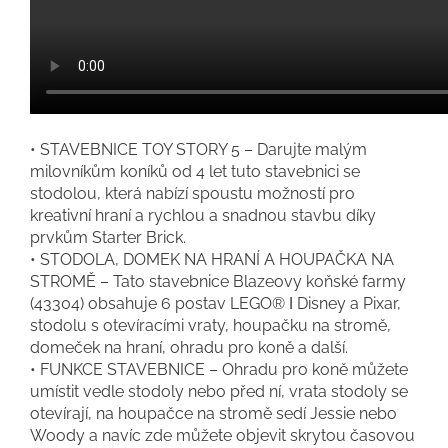
• STAVEBNICE TOY STORY 5 – Darujte malým
milovníkům koníků od 4 let tuto stavebnici se
stodolou, která nabízí spoustu možností pro
kreativní hraní a rychlou a snadnou stavbu díky
prvkům Starter Brick.
• STODOLA, DOMEK NA HRANÍ A HOUPAČKA NA
STROMĚ – Tato stavebnice Blazeovy koňské farmy
(43304) obsahuje 6 postav LEGO® ǀ Disney a Pixar,
stodolu s otevíracími vraty, houpačku na stromě,
domeček na hraní, ohradu pro koně a další.
• FUNKCE STAVEBNICE – Ohradu pro koně můžete
umístit vedle stodoly nebo před ní, vrata stodoly se
otevírají, na houpačce na stromě sedí Jessie nebo
Woody a navíc zde můžete objevit skrytou časovou