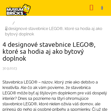
Prejsť
NÁKU
na
KOŠÍK
obsah
Domov
/
4 designové stavebnice LEGO®, ktoré sa hodia aj ako
bytový doplnok
4 designové stavebnice LEGO®,
ktoré sa hodia aj ako bytový
doplnok
30.9.2023
Stavebnica LEGO® – názov, ktorý znie ako detstvo a
kreativita. Ale čo ak vám povieme, že stavebnica
LEGO® môže byť aj štýlovým doplnkom pre váš dospelý
interiér? Dnes sa pozrieme na štyri ohromujúce
stavebnice LEGO®, ktoré nielen oživia váš domov, ale
prinesú do neho aj osobné príbehy a spomienky. Či už ste