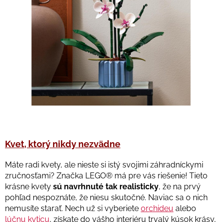
Kvet, ktorý nikdy nezvädne
Máte radi kvety, ale nieste si istý svojimi záhradníckymi
zručnosťami? Značka LEGO® má pre vás riešenie! Tieto
krásne kvety
sú navrhnuté tak realisticky
, že na prvý
pohľad nespoznáte, že niesu skutočné. Naviac sa o nich
nemusíte starať. Nech už si vyberiete
orchideu
alebo
lúčnu kyticu
, získate do vášho interiéru trvalý kúsok krásy,