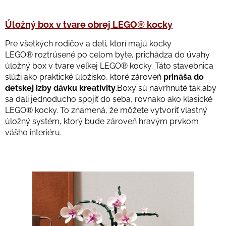
Úložný box v tvare obrej LEGO
® kocky
Pre všetkých rodičov a deti, ktorí majú kocky
LEGO® roztrúsené po celom byte, prichádza do úvahy
úložný box v tvare veľkej LEGO® kocky. Táto stavebnica
slúži ako praktické úložisko, ktoré zároveň
prináša do
detskej izby dávku kreativity
.Boxy sú navrhnuté tak,aby
sa dali jednoducho spojiť do seba, rovnako ako klasické
LEGO® kocky. To znamená, že môžete vytvoriť vlastný
úložný systém, ktorý bude zároveň hravým prvkom
vášho interiéru.