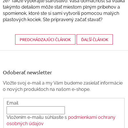
že? Takže vyberajte starostlivo. Vaša domácnosť sa vďaka
takýmto detailom môže stať miestom plným príbehov a
spomienok, ktoré ste si sami vytvorili pomocou malých
plastových kociek. Ste pripravený začať stavať?
PREDCHÁDZAJÚCI ČLÁNOK
ĎALŠÍ ČLÁNOK
Z
á
p
ä
Odoberať newsletter
t
Vložte svoj e-mail a my Vám budeme zasielať informácie
i
o nových produktoch na našom e-shope.
e
Email
Vložením e-mailu súhlasíte s
podmienkami ochrany
osobných údajov