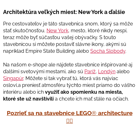
Architektúra veľkých miest: New York a ďalšie
Pre cestovateľov je táto stavebnica snom, ktorý sa môže
stať skutočnosťou.
New York
, mesto, ktoré nikdy nespí,
teraz môže byť súčasťou vašej obývačky. S touto
stavebnicou si môžete postaviť slávne ikony, akými sú
napríklad Empire State Building alebo
Socha Slobody
.
Na našom e-shope ale nájdete stavebnice inšpirované aj
ďalšími svetovými mestami, ako sú
Paríž
,
Londýn
alebo
Singapúr
. Môžete si tak vybrať tú, ktorá vás najviac
osloví,a preniesť atmosféru týchto miest priamo do vášho
interiéru alebo ich
využiť ako spomienku na miesta,
ktoré ste už navštívili
a chcete ich mať stále na očiach.
Pozrieť sa na stavebnice LEGO
®
architecture
👉🏽