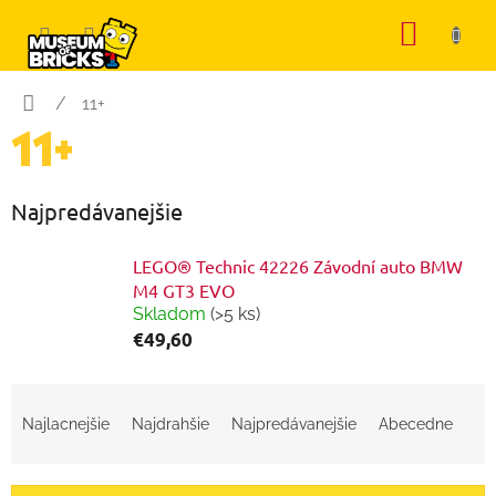
Prejsť
NÁKU
na
KOŠÍK
obsah
Domov
/
11+
11+
Najpredávanejšie
LEGO® Technic 42226 Závodní auto BMW
M4 GT3 EVO
Skladom
(>5 ks)
€49,60
R
a
Najlacnejšie
Najdrahšie
Najpredávanejšie
Abecedne
d
e
n