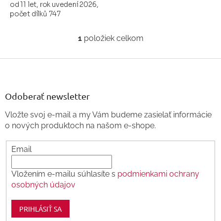
od 11 let, rok uvedení 2026,
počet dílků 747
1
položiek celkom
O
v
l
Z
á
á
d
p
a
ä
Odoberať newsletter
c
t
i
Vložte svoj e-mail a my Vám budeme zasielať informácie
i
e
o nových produktoch na našom e-shope.
p
e
r
v
Email
k
y
v
Vložením e-mailu súhlasíte s
podmienkami ochrany
ý
osobných údajov
p
i
PRIHLÁSIŤ SA
s
u