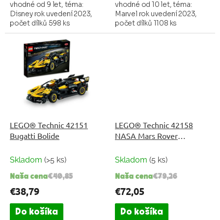
vhodné od 9 let, téma:
vhodné od 10 let, téma:
Disney rok uvedení 2023,
Marvel rok uvedení 2023,
počet dílků 598 ks
počet dílků 1108 ks
LEGO® Technic 42151
LEGO® Technic 42158
Bugatti Bolide
NASA Mars Rover
Perseverance
Skladom
(>5 ks)
Skladom
(5 ks)
Naša cena
€40,85
Naša cena
€79,26
€38,79
€72,05
Do košíka
Do košíka