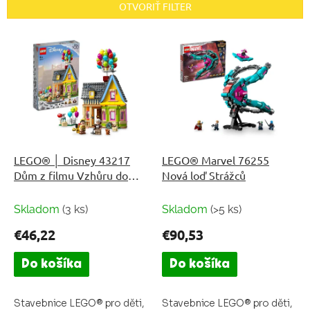
OTVORIŤ FILTER
i
e
V
p
ý
r
p
o
i
d
s
u
p
k
r
t
o
o
d
LEGO® │ Disney 43217
LEGO® Marvel 76255
v
u
Dům z filmu Vzhůru do
Nová loď Strážců
k
oblak
t
Skladom
(3 ks)
Skladom
(>5 ks)
o
€46,22
€90,53
v
Do košíka
Do košíka
Stavebnice LEGO® pro děti,
Stavebnice LEGO® pro děti,