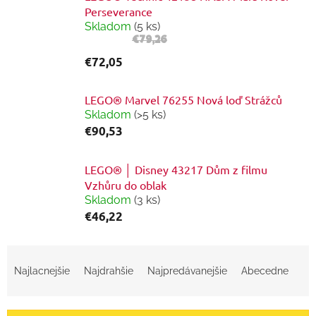
Perseverance
Skladom
(5 ks)
€79,26
€72,05
LEGO® Marvel 76255 Nová loď Strážců
Skladom
(>5 ks)
€90,53
LEGO® │ Disney 43217 Dům z filmu
Vzhůru do oblak
Skladom
(3 ks)
€46,22
R
a
Najlacnejšie
Najdrahšie
Najpredávanejšie
Abecedne
d
e
n