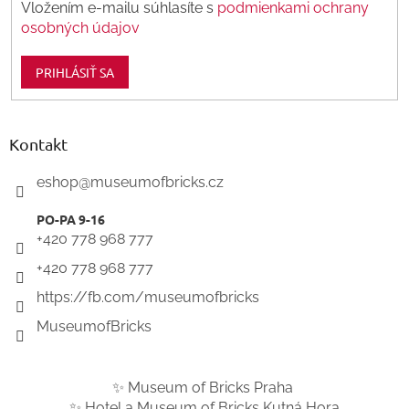
v
Vložením e-mailu súhlasíte s
podmienkami ochrany
ý
osobných údajov
p
i
PRIHLÁSIŤ SA
s
u
Kontakt
eshop
@
museumofbricks.cz
+420 778 968 777
+420 778 968 777
https://fb.com/museumofbricks
MuseumofBricks
✨ Museum of Bricks Praha
✨ Hotel a Museum of Bricks Kutná Hora