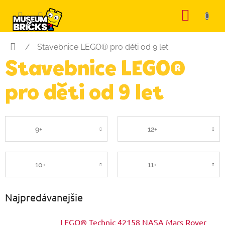
Prejsť
NÁKU
na
KOŠÍK
obsah
Domov
/
Stavebnice LEGO® pro děti od 9 let
Stavebnice LEGO®
pro děti od 9 let
9+
12+
10+
11+
Najpredávanejšie
LEGO® Technic 42158 NASA Mars Rover