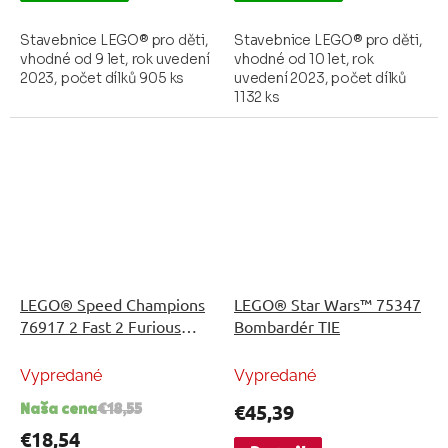
Stavebnice LEGO® pro děti,
Stavebnice LEGO® pro děti,
vhodné od 9 let, rok uvedení
vhodné od 10 let, rok
2023, počet dílků 905 ks
uvedení 2023, počet dílků
1132 ks
LEGO® Speed Champions
LEGO® Star Wars™ 75347
76917 2 Fast 2 Furious
Bombardér TIE
Nissan Skyline GT-R (R34)
Vypredané
Vypredané
€45,39
Naša cena
€18,55
€18,54