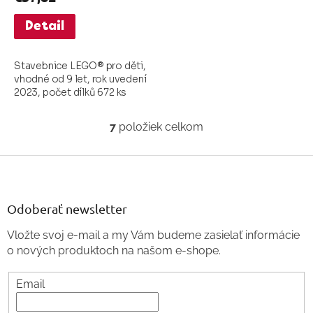
Detail
Stavebnice LEGO® pro děti,
vhodné od 9 let, rok uvedení
2023, počet dílků 672 ks
7
položiek celkom
O
v
l
Z
á
á
d
p
a
ä
Odoberať newsletter
c
t
i
Vložte svoj e-mail a my Vám budeme zasielať informácie
i
e
o nových produktoch na našom e-shope.
p
e
r
v
Email
k
y