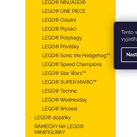
LEGO® NINJAGO®
LEGO® ONE PIECE
LEGO® Ostatní
LEGO® Plyšáci
Tento 
LEGO® Polybagy
vyjadřu
LEGO® Přívěšky
Nast
LEGO® Sonic the Hedgehog™
LEGO® Speed Champions
LEGO® Star Wars™
LEGO® SUPER MARIO™
LEGO® Technic
LEGO® Wednesday
LEGO® Wicked
LEGO® doplňky
RÁMEČKY NA LEGO®
MINIFIGURKY