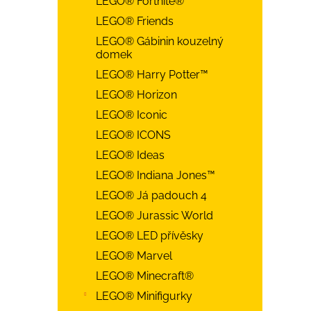
LEGO® Fortnite®
LEGO® Friends
LEGO® Gábinin kouzelný
domek
LEGO® Harry Potter™
LEGO® Horizon
LEGO® Iconic
LEGO® ICONS
LEGO® Ideas
LEGO® Indiana Jones™
LEGO® Já padouch 4
LEGO® Jurassic World
LEGO® LED přívěsky
LEGO® Marvel
LEGO® Minecraft®
LEGO® Minifigurky