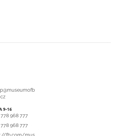
op
@
museumofb
.cz
 778 968 777
 778 968 777
s://fb.com/mus