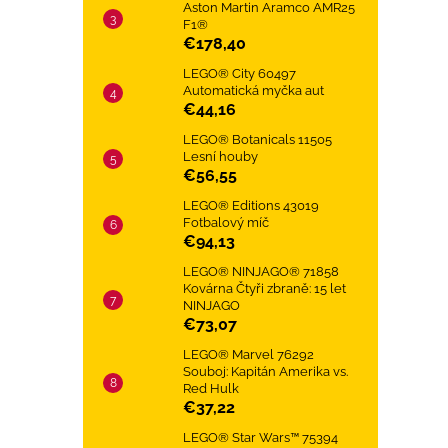
Aston Martin Aramco AMR25
F1®
€178,40
LEGO® City 60497
Automatická myčka aut
€44,16
LEGO® Botanicals 11505
Lesní houby
€56,55
LEGO® Editions 43019
Fotbalový míč
€94,13
LEGO® NINJAGO® 71858
Kovárna Čtyři zbraně: 15 let
NINJAGO
€73,07
LEGO® Marvel 76292
Souboj: Kapitán Amerika vs.
Red Hulk
€37,22
LEGO® Star Wars™ 75394