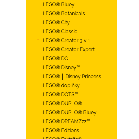
LEGO® Bluey
LEGO® Botanicals
LEGO® City
LEGO® Classic
LEGO® Creator 3 v 1
LEGO® Creator Expert
LEGO® DC
LEGO® Disney™
LEGO® │ Disney Princess
LEGO® doplňky
LEGO® DOTS™
LEGO® DUPLO®
LEGO® DUPLO® Bluey
LEGO® DREAMZzz™
LEGO® Editions