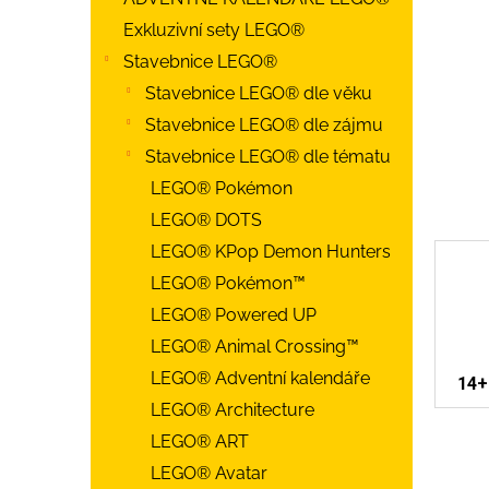
Exkluzivní sety LEGO®
Stavebnice LEGO®
Stavebnice LEGO® dle věku
Stavebnice LEGO® dle zájmu
Stavebnice LEGO® dle tématu
LEGO® Pokémon
LEGO® DOTS
LEGO® KPop Demon Hunters
LEGO® Pokémon™
LEGO® Powered UP
LEGO® Animal Crossing™
LEGO® Adventní kalendáře
14+
LEGO® Architecture
LEGO® ART
LEGO® Avatar