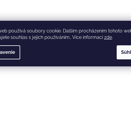
web používá soubory cookie. Dalším procházením tohoto w
jete souhlas s jejich používáním.. Více informací
zde
.
avenie
Súh