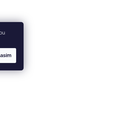
ebu
lasím