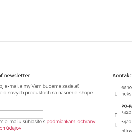
ť newsletter
Kontakt
voj e-mail a my Vám budeme zasielať
esh
ie o nových produktoch na našom e-shope.
ricks
+420
m e-mailu súhlasíte s
podmienkami ochrany
+420
ch údajov
http