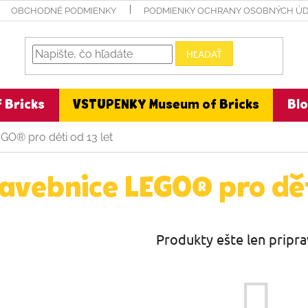
OBCHODNÉ PODMIENKY
PODMIENKY OCHRANY OSOBNÝCH Ú
HĽADAŤ
 Bricks
VSTUPENKY Museum of Bricks
Bl
GO® pro děti od 13 let
avebnice LEGO® pro dět
Produkty ešte len pripr