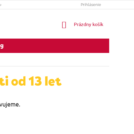
DAJOV
REKLAMACNY PORIADOK
Prihlásenie
NÁKUPNÝ
Prázdny košík
KOŠÍK
og
i od 13 let
avujeme.