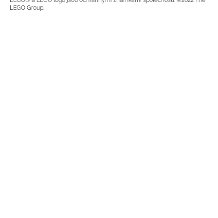
LEGO® a LEGO logo jsou ochrannými známkami společnosti. ©2022 The
LEGO Group.