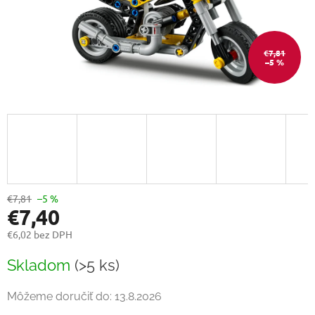
€7,81
–5 %
€7,81
–5 %
€7,40
€6,02 bez DPH
Jednotková
Skladom
(>5 ks)
cena:
Môžeme doručiť do:
13.8.2026