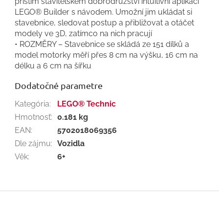
příštím stavitelském dobrodružství intuitivní aplikací
LEGO® Builder s návodem. Umožní jim ukládat si
stavebnice, sledovat postup a přibližovat a otáčet
modely ve 3D, zatímco na nich pracují
• ROZMĚRY – Stavebnice se skládá ze 151 dílků a
model motorky měří přes 8 cm na výšku, 16 cm na
délku a 6 cm na šířku
Dodatočné parametre
Kategória
:
LEGO® Technic
Hmotnosť
:
0.181 kg
EAN
:
5702018069356
Dle zájmu
:
Vozidla
Věk
:
6+
Z
á
p