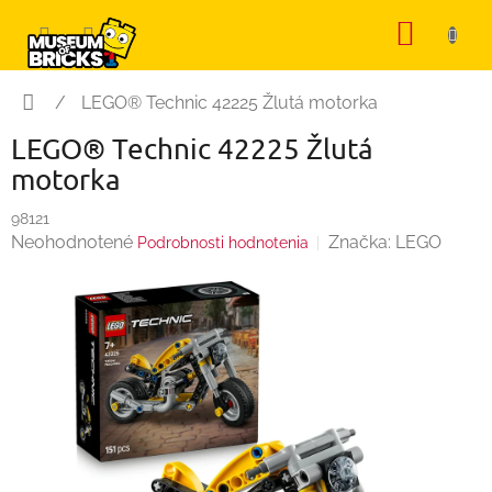
Prejsť
NÁKU
na
KOŠÍK
obsah
Domov
/
LEGO® Technic 42225 Žlutá motorka
LEGO® Technic 42225 Žlutá
motorka
98121
Priemerné
Neohodnotené
Značka:
LEGO
Podrobnosti hodnotenia
hodnotenie
produktu
je
0,0
z
5
hviezdičiek.