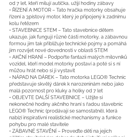
od 7 let, kteří milují autíčka, užijí hodiny zábavy
• ŘÍZENÍ A MOTOR – Tato hračka motorky obsahuje
řízení a 3pístový motor, který je připojený k zadnímu
kolu řetězem
• STAVEBNICE STEM – Tato stavebnice dětem
ukazuje, jak fungují různé části motorky, a zábavnou
formou jim tak přibližuje technické pojmy a pomáhá
jim rozvíjet nové dovednosti v oblasti STEM
• AKČNÍ HRANÍ – Podpořte fantazii malých milovníků
vozidel, kteří model motorky postaví a poté si s ní
můžou hrát nebo si ji vystavit
• NÁPAD NA DÁREK – Tato motorka LEGO® Technic
představuje skvělý dárek k narozeninám nebo jako
malá pozornost pro kluky a holky od 7 let
• OBJEVTE DALŠÍ STAVEBNICE – Užijte si
nekonečné hodiny akčního hraní s řadou stavebnic
LEGO® Technic (prodávají se samostatně), která
nabízí inspirativní realistické mechanismy a funkce
pohybu pro malé stavitele
• ZÁBAVNÉ STAVĚNÍ – Proveďte děti na jejich