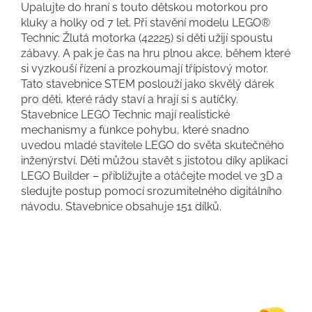
Upalujte do hraní s touto dětskou motorkou pro
kluky a holky od 7 let. Při stavění modelu LEGO®
Technic Žlutá motorka (42225) si děti užijí spoustu
zábavy. A pak je čas na hru plnou akce, během které
si vyzkouší řízení a prozkoumají třípístový motor.
Tato stavebnice STEM poslouží jako skvělý dárek
pro děti, které rády staví a hrají si s autíčky.
Stavebnice LEGO Technic mají realistické
mechanismy a funkce pohybu, které snadno
uvedou mladé stavitele LEGO do světa skutečného
inženýrství. Děti můžou stavět s jistotou díky aplikaci
LEGO Builder – přibližujte a otáčejte model ve 3D a
sledujte postup pomocí srozumitelného digitálního
návodu. Stavebnice obsahuje 151 dílků.