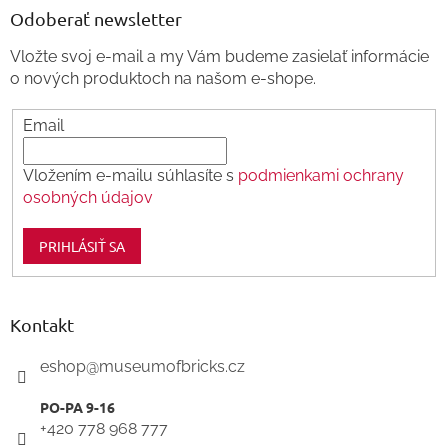
ä
Odoberať newsletter
t
Vložte svoj e-mail a my Vám budeme zasielať informácie
i
o nových produktoch na našom e-shope.
e
Email
Vložením e-mailu súhlasíte s
podmienkami ochrany
osobných údajov
PRIHLÁSIŤ SA
Kontakt
eshop
@
museumofbricks.cz
+420 778 968 777