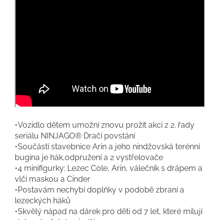
•Vozidlo dětem umožní znovu prožít akci z 2. řady
seriálu NINJAGO® Dračí povstání
•Součástí stavebnice Arin a jeho nindžovská terénní
bugina je hák,odpružení a 2 vystřelovače
•4 minifigurky: Lezec Cole, Arin, válečník s drápem a
vlčí maskou a Cinder
•Postavám nechybí doplňky v podobě zbraní a
lezeckých háků
•Skvělý nápad na dárek pro děti od 7 let, které milují