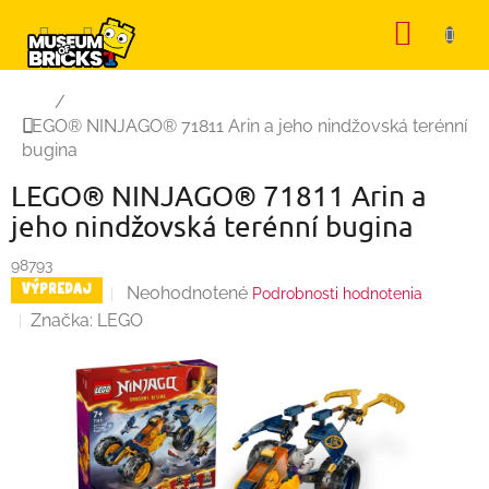
Prejsť
NÁKU
na
KOŠÍK
obsah
Domov
/
LEGO® NINJAGO® 71811 Arin a jeho nindžovská terénní
bugina
LEGO® NINJAGO® 71811 Arin a
jeho nindžovská terénní bugina
98793
Priemerné
Neohodnotené
VÝPREDAJ
Podrobnosti hodnotenia
hodnotenie
Značka:
LEGO
produktu
je
0,0
z
5
hviezdičiek.