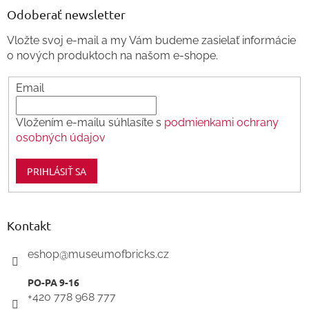
ä
Odoberať newsletter
t
Vložte svoj e-mail a my Vám budeme zasielať informácie
i
o nových produktoch na našom e-shope.
e
Email
Vložením e-mailu súhlasíte s
podmienkami ochrany
osobných údajov
PRIHLÁSIŤ SA
Kontakt
eshop
@
museumofbricks.cz
+420 778 968 777