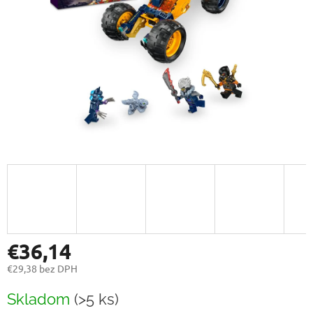
€36,14
€29,38 bez DPH
Jednotková
Skladom
(>5 ks)
cena: