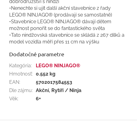
dobrodružství s nindži
•Nenechte si ujít další akční stavebnice z řady
LEGO® NINJAGO® (prodávají se samostatně)
•Stavebnice LEGO® NINJAGO® dávají dětem
možnost ponořit se do fantastického světa
•Tato nindžovská stavebnice se skládá z 267 dílků a
model vozidla měří přes 11 cm na výšku
Dodatočné parametre
Kategória
:
LEGO® NINJAGO®
Hmotnosť
:
0.552 kg
EAN
:
5702017584553
Dle zájmu
:
Akční, Rytíři / Ninja
Věk
:
6+
Z
á
p