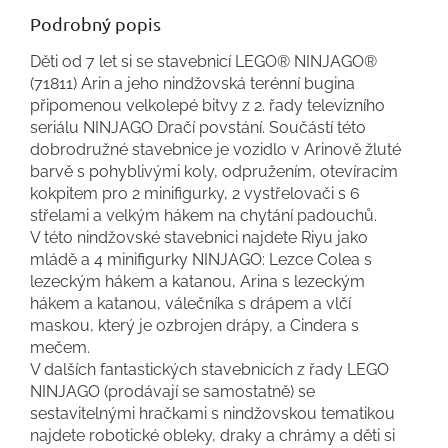
Podrobný popis
Děti od 7 let si se stavebnicí LEGO® NINJAGO®
(71811) Arin a jeho nindžovská terénní bugina
připomenou velkolepé bitvy z 2. řady televizního
seriálu NINJAGO Dračí povstání. Součástí této
dobrodružné stavebnice je vozidlo v Arinově žluté
barvě s pohyblivými koly, odpružením, otevíracím
kokpitem pro 2 minifigurky, 2 vystřelovači s 6
střelami a velkým hákem na chytání padouchů.
V této nindžovské stavebnici najdete Riyu jako
mládě a 4 minifigurky NINJAGO: Lezce Colea s
lezeckým hákem a katanou, Arina s lezeckým
hákem a katanou, válečníka s drápem a vlčí
maskou, který je ozbrojen drápy, a Cindera s
mečem.
V dalších fantastických stavebnicích z řady LEGO
NINJAGO (prodávají se samostatně) se
sestavitelnými hračkami s nindžovskou tematikou
najdete robotické obleky, draky a chrámy a děti si