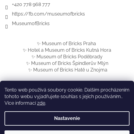
+420 778 968 777
https://fb.com/museumofbricks
MuseumofBricks
✨ Museum of Bricks Praha
✨ Hotel a Museum of Bricks Kutná Hora
✨ Museum of Bricks Poděbrady
✨ Museum of Bricks Špindlerův Mlýn
✨ Museum of Bricks Hatě u Znojma
Tento web používá soubory cookie. Dalším procházením
tohoto webu vyjadřujete souhlas s jejich používáním..
Vytvoril Shoptet
Více informací
zde
.
Nastavenie
Copyright 2026
Museum of Bricks SK
. Všetky práva
vyhradené.
Upraviť nastavenie cookies