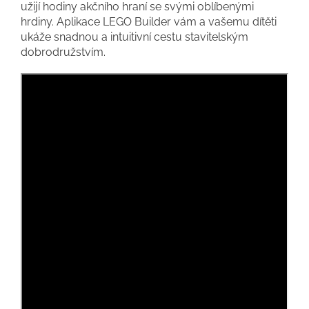
užijí hodiny akčního hraní se svými oblíbenými
hrdiny. Aplikace LEGO Builder vám a vašemu dítěti
ukáže snadnou a intuitivní cestu stavitelským
dobrodružstvím.