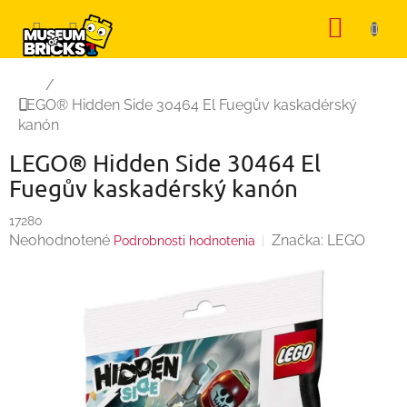
Prejsť
NÁKU
na
KOŠÍK
obsah
Domov
/
LEGO® Hidden Side 30464 El Fuegův kaskadérský
kanón
LEGO® Hidden Side 30464 El
Fuegův kaskadérský kanón
17280
Priemerné
Neohodnotené
Značka:
LEGO
Podrobnosti hodnotenia
hodnotenie
produktu
je
0,0
z
5
hviezdičiek.