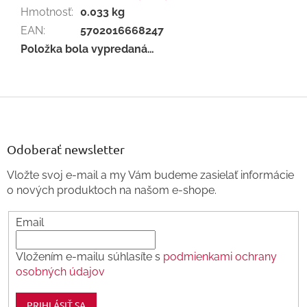
Hmotnosť
:
0.033 kg
EAN
:
5702016668247
Položka bola vypredaná…
Z
á
p
ä
Odoberať newsletter
t
Vložte svoj e-mail a my Vám budeme zasielať informácie
i
o nových produktoch na našom e-shope.
e
Email
Vložením e-mailu súhlasíte s
podmienkami ochrany
osobných údajov
PRIHLÁSIŤ SA