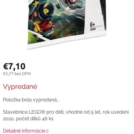
€7,10
€5,77 bez DPH
Jednotková
Vypredané
cena:
Položka bola vypredaná…
Stavebnice LEGO® pro děti, vhodné od 5 let, rok uvedení
2020, počet dílků 46 ks
Detailné informácie