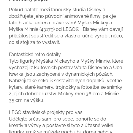
Pokud patříte mezi fanoušky studia Disney a
zbožňujete jeho původní animované filmy, pak je
tato hračka určena právě vám! Myšák Mickey a
Myška Minnie (43179) od LEGO® ǀ Disney vám dávají
příležitost soustředit se a vlastnoručně vyrobit něco,
co si stojí za to vystavit.
Fantastické retro detaily
Tyto figurky Myšáka Mickeyho a Myšky Minnie, které
vycházejí z kultovních postav Walta Disneyho a Uba
Iwerka, jsou zachycené v dynamických pózách.
Nabízejí také několik sestavitelných doplňků, včetně
kytary, staré kamery, trojnožky a fotoalba se snímky
z jejich dobrodružství. Mickey měří 36 cm a Minnie
35 cm na výšku.
LEGO stavitelské projekty pro vás
Udělejte si čas sami pro sebe, ponořte se do
kreativní výzvy a postavte si tyto 2 úžasné velké
figurky, jimiž se můžete pochlubit doma nebo v