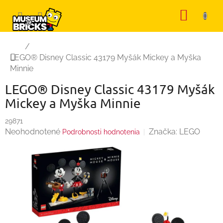
Prejsť
NÁKU
na
KOŠÍK
obsah
Domov
/
LEGO® Disney Classic 43179 Myšák Mickey a Myška
Minnie
LEGO® Disney Classic 43179 Myšák
Mickey a Myška Minnie
29871
Priemerné
Neohodnotené
Značka:
LEGO
Podrobnosti hodnotenia
hodnotenie
produktu
je
0,0
z
5
hviezdičiek.