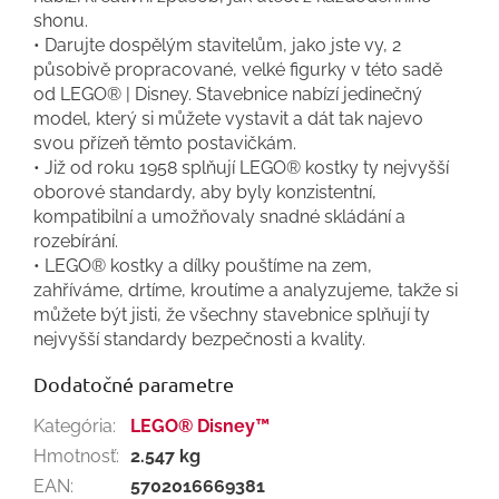
shonu.
• Darujte dospělým stavitelům, jako jste vy, 2
působivě propracované, velké figurky v této sadě
od LEGO® | Disney. Stavebnice nabízí jedinečný
model, který si můžete vystavit a dát tak najevo
svou přízeň těmto postavičkám.
• Již od roku 1958 splňují LEGO® kostky ty nejvyšší
oborové standardy, aby byly konzistentní,
kompatibilní a umožňovaly snadné skládání a
rozebírání.
• LEGO® kostky a dílky pouštíme na zem,
zahříváme, drtíme, kroutíme a analyzujeme, takže si
můžete být jisti, že všechny stavebnice splňují ty
nejvyšší standardy bezpečnosti a kvality.
Dodatočné parametre
Kategória
:
LEGO® Disney™
Hmotnosť
:
2.547 kg
EAN
:
5702016669381