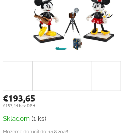
€193,65
€157,44 bez DPH
Jednotková
Skladom
(1 ks)
cena:
Môžeme doručiť do:
14.8.2026