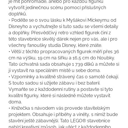
je mít pohromadě, anebo pro každou figurku
vytvořit jedinečnou scénu pomocí příslušných
doplňků.
• Podělte se o svou lásku k Myšákovi Mickeymu od
Disneyho a vychutnejte si tuto sadu se všemi detaily
a doplňky. Přesvědčivý retro vzhled figurek činí z
této stavebnice skvělý dárek nejen pro vás, ale i pro
všechny fanoušky studia Disney, které znáte.
• Větší z těchto propracovaných figurek měří přes 36
cm na výšku, 19 cm na šířku a 16,5 cm do hloubky.
Tato úchvatná sada obsahuje 1 739 dílků a můžete si
ji vystavit na speciálním místě u sebe doma.
• Vzpomínky a kvalitně strávený čas o samotě čekají.
S touto sadou si užijete zábavu i bez baterií.
Vymaňte se z každodenní rutiny a postavte si tyto
kvalitní figurky, které si následně můžete vystavit
doma.
• Knížečka s návodem vás provede stavitelským
projektem. Obsahuje i příběhy a viněty, s nimiž bude
stavění ještě zábavnější. Tato LEGO® stavebnice
nabízí kreativní způsob, jak utéct z každodenního