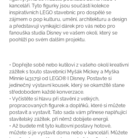
kanceláři. Tyto figurky jsou součástí kolekce
inspirativních LEGO stavebnic pro dospělé se
zájmem o pop kulturu, umění, architekturu a design
a představují vynikající dárek pro vás nebo pro
fanouška studia Disney ve vašem okolí, který se
poohlíží po svém dalším projektu.
• Dopřejte sobě nebo kutilovi z vašeho okolí kreativní
zážitek s touto stavebnicí Myšák Mickey a Myška
Minnie (43179) od LEGO® ǀ Disney. Postavte si
jedinečný výstavní kousek, který se okamžitě stane
středobodem každé konverzace.
• Vyčistěte si hlavu při stavění 2 velkých,
propracovaných figurek a doplňků, které si můžete
postavit a vystavit. Tato sada vám přinese naplňující
stavitelský zážitek, při němž dobijete energii.
• Až budete mít tyto kultovní postavy hotové,
můžete si je vystavit doma nebo v kanceláři. Můžete