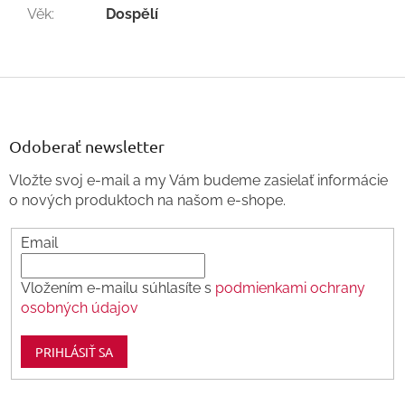
Věk
:
Dospělí
Z
á
p
ä
Odoberať newsletter
t
Vložte svoj e-mail a my Vám budeme zasielať informácie
i
o nových produktoch na našom e-shope.
e
Email
Vložením e-mailu súhlasíte s
podmienkami ochrany
osobných údajov
PRIHLÁSIŤ SA