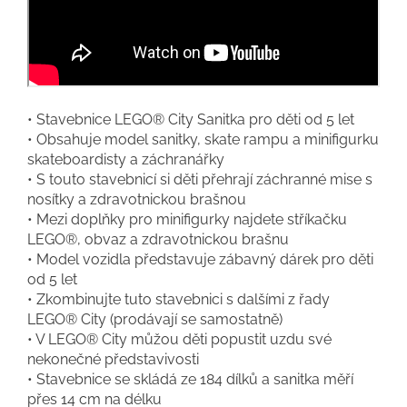
• Stavebnice LEGO® City Sanitka pro děti od 5 let
• Obsahuje model sanitky, skate rampu a minifigurku
skateboardisty a záchranářky
• S touto stavebnicí si děti přehrají záchranné mise s
nosítky a zdravotnickou brašnou
• Mezi doplňky pro minifigurky najdete stříkačku
LEGO®, obvaz a zdravotnickou brašnu
• Model vozidla představuje zábavný dárek pro děti
od 5 let
• Zkombinujte tuto stavebnici s dalšími z řady
LEGO® City (prodávají se samostatně)
• V LEGO® City můžou děti popustit uzdu své
nekonečné představivosti
• Stavebnice se skládá ze 184 dílků a sanitka měří
přes 14 cm na délku