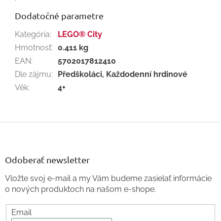
Dodatočné parametre
Kategória
:
LEGO® City
Hmotnosť
:
0.411 kg
EAN
:
5702017812410
Dle zájmu
:
Předškoláci, Každodenní hrdinové
Věk
:
4+
Z
á
p
ä
Odoberať newsletter
t
Vložte svoj e-mail a my Vám budeme zasielať informácie
i
o nových produktoch na našom e-shope.
e
Email