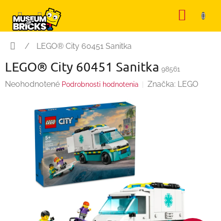
Prejsť
NÁKU
na
KOŠÍK
obsah
Domov
/
LEGO® City 60451 Sanitka
LEGO® City 60451 Sanitka
98561
Priemerné
Neohodnotené
Značka:
LEGO
Podrobnosti hodnotenia
hodnotenie
produktu
je
0,0
z
5
hviezdičiek.