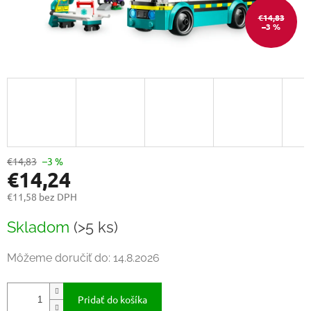
€14,83
–3 %
€14,83
–3 %
€14,24
€11,58 bez DPH
Jednotková
Skladom
(>5 ks)
cena:
Môžeme doručiť do:
14.8.2026
Pridať do košíka