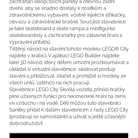
záchranáři sklopí boční panely a otevřou zadní
dveře, aby se snadno dostaly k nosítkům a
zdravotnickému vybavení, včetně injekční stříkačky,
obvazu a zdravotnické brašně. Součástí stavebnice
je také skateboard a skate rampa a minifigurka
skateboardisty a záchranářky pro zábavné hraní a
vyprávění příběhů.
Tištěný návod na stavění tohoto modelu LEGO® City
najdete v krabici. V aplikaci LEGO Builder najdete
také 3D návod, který dětem umožní prozkoumávat a
ukládat si virtuální stavebnice, sledovat postup
stavění a přibližovat, otáčet a prohlížet si modely ze
všech úhlů, zatímco na nich pracují.
Stavebnice LEGO City Skvělá vozidla přináší hračky
plné úžasných funkcí pro neomezené hraní na zemi,
ve vzduchu i na vodě. Děti můžou tuto stavebnici
Sanitky přidat k dalším stavebnicím z řady LEGO City
(prodávají se samostatně) a užívat si ještě úžasnější
dobrodružství!