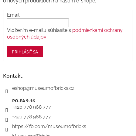
o nových produktoch na našom e-shope.
e
Email
Vložením e-mailu súhlasíte s
podmienkami ochrany
osobných údajov
PRIHLÁSIŤ SA
Kontakt
eshop
@
museumofbricks.cz
+420 778 968 777
+420 778 968 777
https://fb.com/museumofbricks