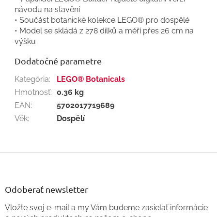
návodu na stavění
• Součást botanické kolekce LEGO® pro dospělé
• Model se skládá z 278 dílků a měří přes 26 cm na
výšku
Dodatočné parametre
Kategória
:
LEGO® Botanicals
Hmotnosť
:
0.36 kg
EAN
:
5702017719689
Věk
:
Dospělí
Z
á
p
ä
Odoberať newsletter
t
Vložte svoj e-mail a my Vám budeme zasielať informácie
i