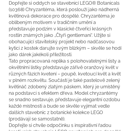
Dopřejte si oddych se stavebnicí LEGO® Botanicals
(10368) Chryzantéma, která poslouží jako nádherná
květinová dekorace pro dospělé. Chryzantéma je
oblíbeným motivem v tradičním umění a
představuje podzim v klasické čtveřici krásných
rostlin známých jako „Čtyři gentlemani“. Užijte si
obohacující stavitelský projekt nebo nadčasovou
kytici z kostek darujte svým blízkým – skvěle se hodí
jako dárek jakékoli příležitosti.
Tato propracovaná replika s polohovatelnými listy a
okvětními lístky představuje zářivě oranžový květ v
různých fázích kvetení – poupě, kvetoucí květ a květ
v plném rozkvětu. Součástí je také pastelově zelený
květináč zdobený zlatým páskem, který je umístěný
na podstavci s efektem dřeva. Model chryzantémy
se snadno sestavuje, představuje elegantní ozdobu
každé místnosti a bude se skvěle vyjímat vedle
dalších stavebnic z botanické kolekce LEGO
(prodávají se samostatně).
Dopřejte si chvíle odpočinku s inspirativní řadou