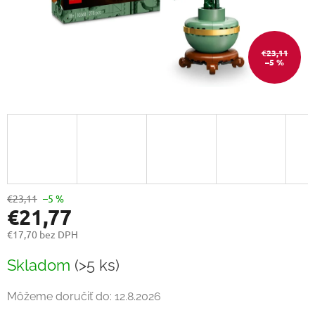
€23,11
–5 %
€23,11
–5 %
€21,77
€17,70 bez DPH
Jednotková
Skladom
(>5 ks)
cena:
Môžeme doručiť do:
12.8.2026