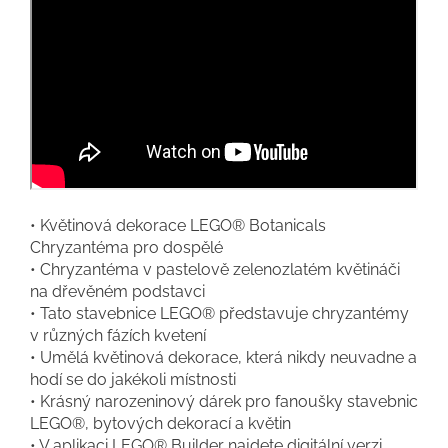
• Květinová dekorace LEGO® Botanicals
Chryzantéma pro dospělé
• Chryzantéma v pastelově zelenozlatém květináči
na dřevěném podstavci
• Tato stavebnice LEGO® představuje chryzantémy
v různých fázích kvetení
• Umělá květinová dekorace, která nikdy neuvadne a
hodí se do jakékoli místnosti
• Krásný narozeninový dárek pro fanoušky stavebnic
LEGO®, bytových dekorací a květin
• V aplikaci LEGO® Builder najdete digitální verzi